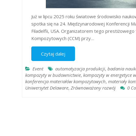
Już w lipcu 2025 roku światowe środowisko nauk
spotka się na 24. Międzynarodowej Konferencji 
Filadelfii, USA. Organizatorem tego prestiżowe
Kompozytowych (CCM) przy…
Czytaj dalej
Event
automatyzacja produkcji
,
badania nau
kompozyty w budownictwie
,
kompozyty w energetyce w
konferencja materiałów kompozytowych
,
materiały ko
Uniwersytet Delaware
,
Zrównoważony rozwój
0 C