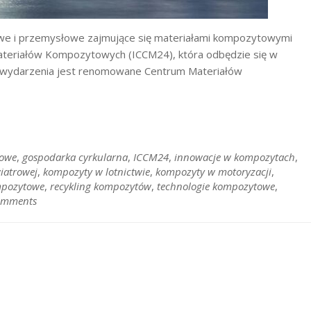
owe i przemysłowe zajmujące się materiałami kompozytowymi
Materiałów Kompozytowych (ICCM24), która odbędzie się w
go wydarzenia jest renomowane Centrum Materiałów
kowe
,
gospodarka cyrkularna
,
ICCM24
,
innowacje w kompozytach
,
iatrowej
,
kompozyty w lotnictwie
,
kompozyty w motoryzacji
,
mpozytowe
,
recykling kompozytów
,
technologie kompozytowe
,
omments