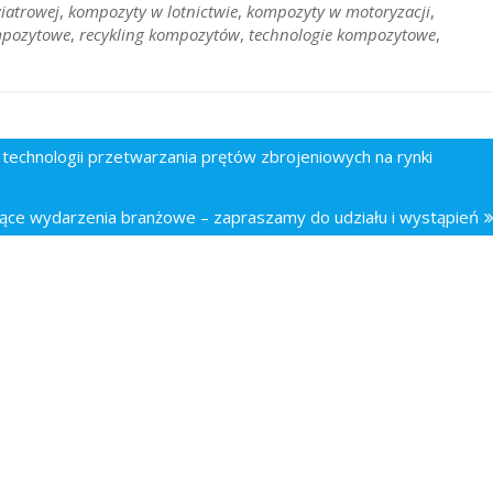
iatrowej
,
kompozyty w lotnictwie
,
kompozyty w motoryzacji
,
mpozytowe
,
recykling kompozytów
,
technologie kompozytowe
,
technologii przetwarzania prętów zbrojeniowych na rynki
ce wydarzenia branżowe – zapraszamy do udziału i wystąpień