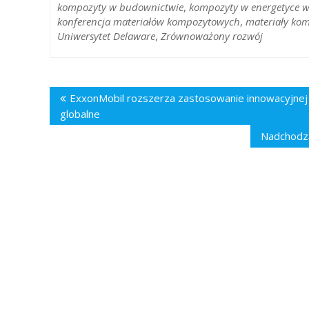
kompozyty w budownictwie
,
kompozyty w energetyce w
konferencja materiałów kompozytowych
,
materiały ko
Uniwersytet Delaware
,
Zrównoważony rozwój
Nawigacja
ExxonMobil rozszerza zastosowanie innowacyjnej 
wpisu
globalne
Nadchodzą