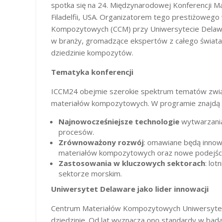
spotka się na 24. Międzynarodowej Konferencji 
Filadelfii, USA. Organizatorem tego prestiżowe
Kompozytowych (CCM) przy Uniwersytecie Delawa
w branży, gromadzące ekspertów z całego świata, 
dziedzinie kompozytów.
Tematyka konferencji
ICCM24 obejmie szerokie spektrum tematów związ
materiałów kompozytowych. W programie znajdą s
Najnowocześniejsze technologie
wytwarzania
procesów.
Zrównoważony rozwój
: omawiane będą innow
materiałów kompozytowych oraz nowe podejścia
Zastosowania w kluczowych sektorach
: lo
sektorze morskim.
Uniwersytet Delaware jako lider innowacji
Centrum Materiałów Kompozytowych Uniwersytetu
dziedzinie. Od lat wyznacza ono standardy w bad