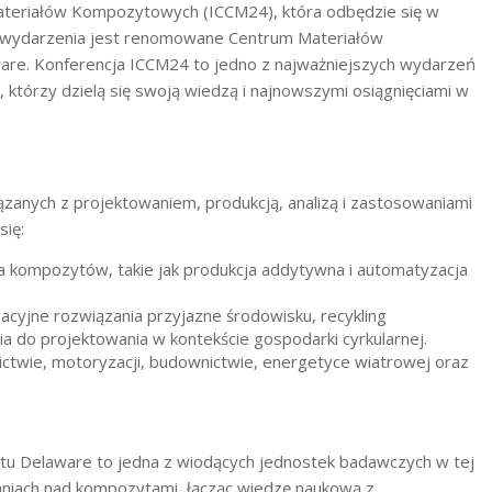
Materiałów Kompozytowych (ICCM24), która odbędzie się w
go wydarzenia jest renomowane Centrum Materiałów
re. Konferencja ICCM24 to jedno z najważniejszych wydarzeń
którzy dzielą się swoją wiedzą i najnowszymi osiągnięciami w
anych z projektowaniem, produkcją, analizą i zastosowaniami
ię:
 kompozytów, takie jak produkcja addytywna i automatyzacja
acyjne rozwiązania przyjazne środowisku, recykling
 do projektowania w kontekście gospodarki cyrkularnej.
tnictwie, motoryzacji, budownictwie, energetyce wiatrowej oraz
 Delaware to jedna z wiodących jednostek badawczych w tej
aniach nad kompozytami, łącząc wiedzę naukową z