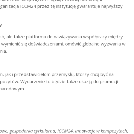
anizacja ICCM24 przez tę instytucję gwarantuje najwyższy
w
ań, ale także platforma do nawiązywania współpracy między
ę wymienić się doświadczeniami, omówić globalne wyzwania w
nia.
jak i przedstawicielom przemysłu, którzy chcą być na
pozytów. Wydarzenie to będzie także okazją do promocji
dzynarodowym.
kowe
,
gospodarka cyrkularna
,
ICCM24
,
innowacje w kompozytach
,