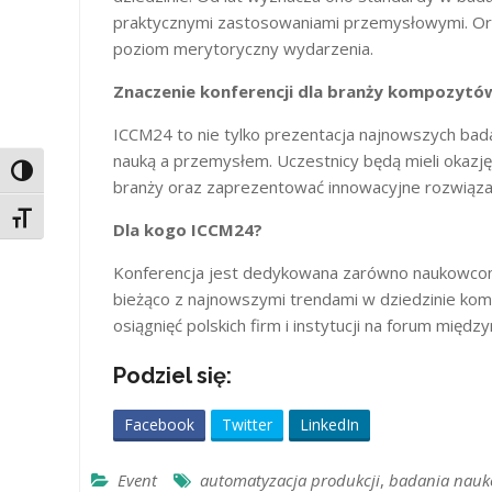
praktycznymi zastosowaniami przemysłowymi. Org
poziom merytoryczny wydarzenia.
Znaczenie konferencji dla branży kompozytó
ICCM24 to nie tylko prezentacja najnowszych bad
nauką a przemysłem. Uczestnicy będą mieli okazj
Toggle High Contrast
branży oraz zaprezentować innowacyjne rozwiąza
Toggle Font size
Dla kogo ICCM24?
Konferencja jest dedykowana zarówno naukowcom, 
bieżąco z najnowszymi trendami w dziedzinie kom
osiągnięć polskich firm i instytucji na forum mię
Podziel się:
Facebook
Twitter
LinkedIn
Event
automatyzacja produkcji
,
badania nau