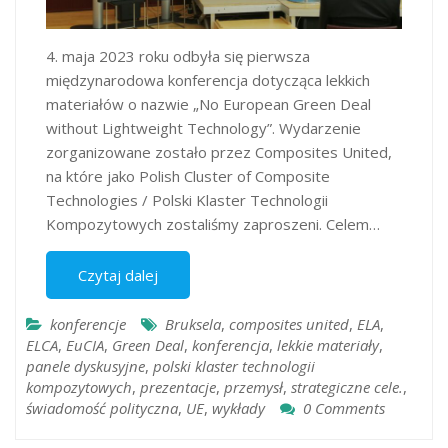
4. maja 2023 roku odbyła się pierwsza
międzynarodowa konferencja dotycząca lekkich
materiałów o nazwie „No European Green Deal
without Lightweight Technology”. Wydarzenie
zorganizowane zostało przez Composites United,
na które jako Polish Cluster of Composite
Technologies / Polski Klaster Technologii
Kompozytowych zostaliśmy zaproszeni. Celem…
Czytaj dalej
konferencje
Bruksela
,
composites united
,
ELA
,
ELCA
,
EuCIA
,
Green Deal
,
konferencja
,
lekkie materiały
,
panele dyskusyjne
,
polski klaster technologii
kompozytowych
,
prezentacje
,
przemysł
,
strategiczne cele.
,
świadomość polityczna
,
UE
,
wykłady
0 Comments