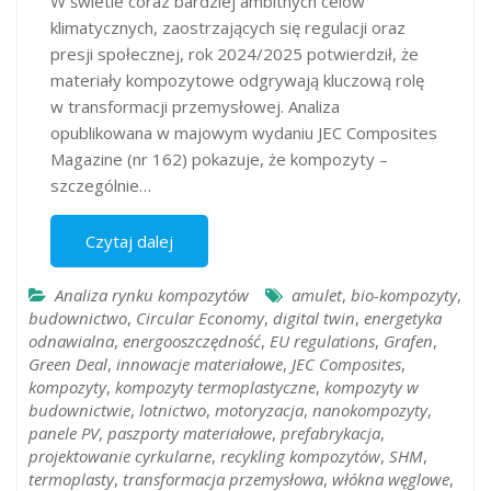
W świetle coraz bardziej ambitnych celów
klimatycznych, zaostrzających się regulacji oraz
presji społecznej, rok 2024/2025 potwierdził, że
materiały kompozytowe odgrywają kluczową rolę
w transformacji przemysłowej. Analiza
opublikowana w majowym wydaniu JEC Composites
Magazine (nr 162) pokazuje, że kompozyty –
szczególnie…
Czytaj dalej
Analiza rynku kompozytów
amulet
,
bio-kompozyty
,
budownictwo
,
Circular Economy
,
digital twin
,
energetyka
odnawialna
,
energooszczędność
,
EU regulations
,
Grafen
,
Green Deal
,
innowacje materiałowe
,
JEC Composites
,
kompozyty
,
kompozyty termoplastyczne
,
kompozyty w
budownictwie
,
lotnictwo
,
motoryzacja
,
nanokompozyty
,
panele PV
,
paszporty materiałowe
,
prefabrykacja
,
projektowanie cyrkularne
,
recykling kompozytów
,
SHM
,
termoplasty
,
transformacja przemysłowa
,
włókna węglowe
,