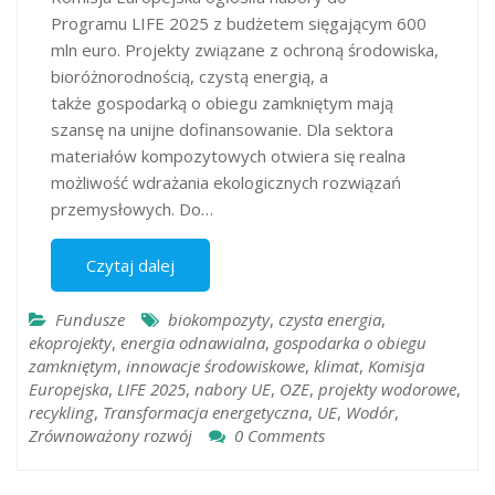
Programu LIFE 2025 z budżetem sięgającym 600
mln euro. Projekty związane z ochroną środowiska,
bioróżnorodnością, czystą energią, a
także gospodarką o obiegu zamkniętym mają
szansę na unijne dofinansowanie. Dla sektora
materiałów kompozytowych otwiera się realna
możliwość wdrażania ekologicznych rozwiązań
przemysłowych. Do…
Czytaj dalej
Fundusze
biokompozyty
,
czysta energia
,
ekoprojekty
,
energia odnawialna
,
gospodarka o obiegu
zamkniętym
,
innowacje środowiskowe
,
klimat
,
Komisja
Europejska
,
LIFE 2025
,
nabory UE
,
OZE
,
projekty wodorowe
,
recykling
,
Transformacja energetyczna
,
UE
,
Wodór
,
Zrównoważony rozwój
0 Comments