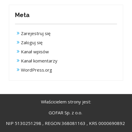
Meta
Zarejestruj się
Zaloguj się
Kanał wpisów
Kanał komentarzy
WordPress.org
Właścicielem strony jest:
GOFAR Sp. z o.o.
NIP 5130251298 , REGON 368081163 , KRS 0000690892