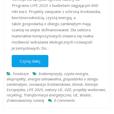
Programu LIFE 2025 z budżetem sięgającym 600
mln euro. Projekty związane z ochroną środowiska,
bioróżnorodnością, czystą energią, a
także gospodarką o obiegu zamkniętym mają
szansę na unijne dofinansowanie. Dla sektora
materiałów kompozytowych otwiera się realna
możliwość wdrażania ekologicznych rozwiązań
przemysłowych. Do…
Czytaj dalej
Fundusze
biokompozyty
,
czysta energia
,
ekoprojekty
,
energia odnawialna
,
gospodarka o obiegu
zamkniętym
,
innowacje środowiskowe
,
klimat
,
Komisja
Europejska
,
LIFE 2025
,
nabory UE
,
OZE
,
projekty wodorowe
,
recykling
,
Transformacja energetyczna
,
UE
,
Wodór
,
Zrównoważony rozwój
0 Comments