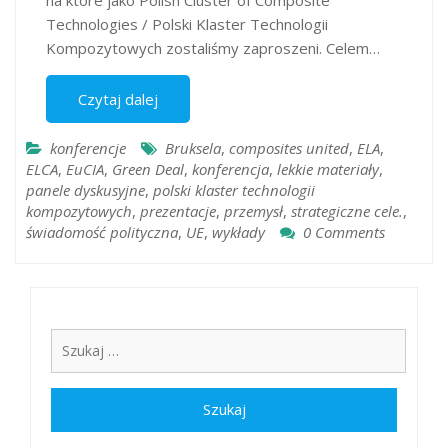
na które jako Polish Cluster of Composite
Technologies / Polski Klaster Technologii
Kompozytowych zostaliśmy zaproszeni. Celem…
Czytaj dalej
konferencje
Bruksela
,
composites united
,
ELA
,
ELCA
,
EuCIA
,
Green Deal
,
konferencja
,
lekkie materiały
,
panele dyskusyjne
,
polski klaster technologii
kompozytowych
,
prezentacje
,
przemysł
,
strategiczne cele.
,
świadomość polityczna
,
UE
,
wykłady
0 Comments