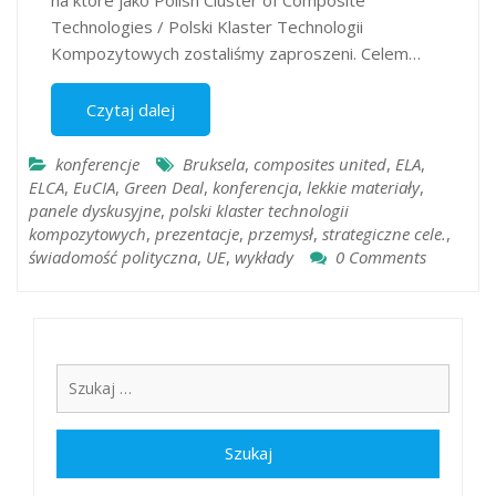
na które jako Polish Cluster of Composite
Technologies / Polski Klaster Technologii
Kompozytowych zostaliśmy zaproszeni. Celem…
Czytaj dalej
konferencje
Bruksela
,
composites united
,
ELA
,
ELCA
,
EuCIA
,
Green Deal
,
konferencja
,
lekkie materiały
,
panele dyskusyjne
,
polski klaster technologii
kompozytowych
,
prezentacje
,
przemysł
,
strategiczne cele.
,
świadomość polityczna
,
UE
,
wykłady
0 Comments