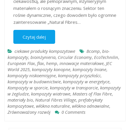
ciekawostką, ale pełnoprawnym, inżynieryjnym
materiałem o rosnącym znaczeniu. Sektor ten
rośnie dynamicznie, czego dowodem było ogromne
zainteresowanie „Natural Fibres…
Czytaj dalej
ciekawe produkty kompozytowe
Bcomp
,
bio-
kompozyty
,
bioinżynieria
,
Circular Economy
,
EcoTechnilin
,
European Flax
,
flax
,
hemp
,
innowacje materiałowe
,
JEC
World 2025
,
kompozyty konopne
,
kompozyty lniane
,
kompozyty niskoemisyjne
,
kompozyty przyszłości
,
kompozyty w budownictwie
,
kompozyty w energetyce
,
Kompozyty w sporcie
,
kompozyty w transporcie
,
kompozyty
w żegludze
,
kompozyty wiatrowe
,
Masters of Flax Fibre
,
materiały bio
,
Natural Fibres Village
,
prefabrykaty
kompozytowe
,
włókna naturalne
,
włókna odnawialne
,
Zrównoważony rozwój
0 Comments