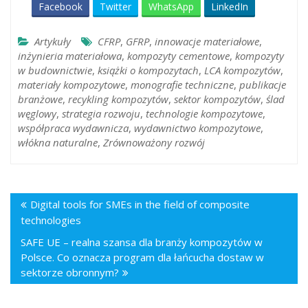
Facebook
Twitter
WhatsApp
LinkedIn
Artykuły
CFRP
,
GFRP
,
innowacje materiałowe
,
inżynieria materiałowa
,
kompozyty cementowe
,
kompozyty
w budownictwie
,
książki o kompozytach
,
LCA kompozytów
,
materiały kompozytowe
,
monografie techniczne
,
publikacje
branżowe
,
recykling kompozytów
,
sektor kompozytów
,
ślad
węglowy
,
strategia rozwoju
,
technologie kompozytowe
,
współpraca wydawnicza
,
wydawnictwo kompozytowe
,
włókna naturalne
,
Zrównoważony rozwój
Digital tools for SMEs in the field of composite
technologies
SAFE UE – realna szansa dla branży kompozytów w
Polsce. Co oznacza program dla łańcucha dostaw w
sektorze obronnym?