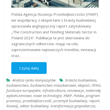
Polska Agencja Rozwoju Przedsiębiorczości (PARP)
we współpracy z ekspertami z branży budowlanej
opracowała anglojęzyczny raport zatytułowany
„The Construction and Finishing Materials Sector in
Poland 2024”. Publikacja ta jest skierowana do
zagranicznych odbiorców, mając na celu
zaprezentowanie najnowszych trendów, innowacji
oraz…
Czytaj dalej
Analiza rynku kompozytów
branża budowlana
,
budownictwo
,
budownictwo mieszkaniowe
,
eksport
,
FENG
,
fundusze europejskie
,
infrastruktura
,
innowacje
,
materiały
wykończeniowe
,
nowe technologie
,
PARP
,
Polska
,
program
promocji
,
przedsiębiorczość
,
przemysł budowlany
,
raport
,
Rozwój
,
sektor budowlany
,
transformacja gospodarcza
,