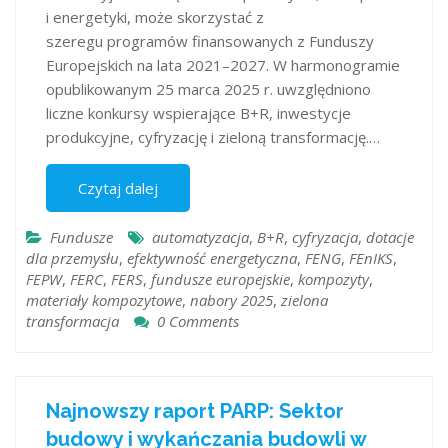
i energetyki, może skorzystać z
szeregu programów finansowanych z Funduszy
Europejskich na lata 2021–2027. W harmonogramie
opublikowanym 25 marca 2025 r. uwzględniono
liczne konkursy wspierające B+R, inwestycje
produkcyjne, cyfryzację i zieloną transformację.…
Czytaj dalej
Fundusze
automatyzacja
,
B+R
,
cyfryzacja
,
dotacje
dla przemysłu
,
efektywność energetyczna
,
FENG
,
FEnIKS
,
FEPW
,
FERC
,
FERS
,
fundusze europejskie
,
kompozyty
,
materiały kompozytowe
,
nabory 2025
,
zielona
transformacja
0 Comments
Najnowszy raport PARP: Sektor
budowy i wykańczania budowli w