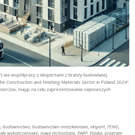
P) we współpracy z ekspertami z branży budowlanej
e Construction and Finishing Materials Sector in Poland 2024”.
odbiorców, mając na celu zaprezentowanie najnowszych
a
,
budownictwo
,
budownictwo mieszkaniowe
,
eksport
,
FENG
,
iały wykończeniowe
,
nowe technologie
,
PARP
,
Polska
,
program