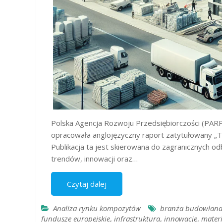
Polska Agencja Rozwoju Przedsiębiorczości (PAR
opracowała anglojęzyczny raport zatytułowany „Th
Publikacja ta jest skierowana do zagranicznych 
trendów, innowacji oraz…
Czytaj dalej
Analiza rynku kompozytów
branża budowlan
fundusze europejskie
,
infrastruktura
,
innowacje
,
mater