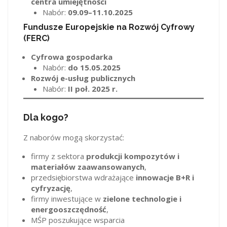
centra umiejętności
Nabór:
09.09–11.10.2025
Fundusze Europejskie na Rozwój Cyfrowy
(FERC)
Cyfrowa gospodarka
Nabór:
do 15.05.2025
Rozwój e-usług publicznych
Nabór:
II poł. 2025 r.
Dla kogo?
Z naborów mogą skorzystać:
firmy z sektora
produkcji kompozytów i
materiałów zaawansowanych
,
przedsiębiorstwa wdrażające
innowacje B+R i
cyfryzację
,
firmy inwestujące w
zielone technologie i
energooszczędność
,
MŚP poszukujące wsparcia