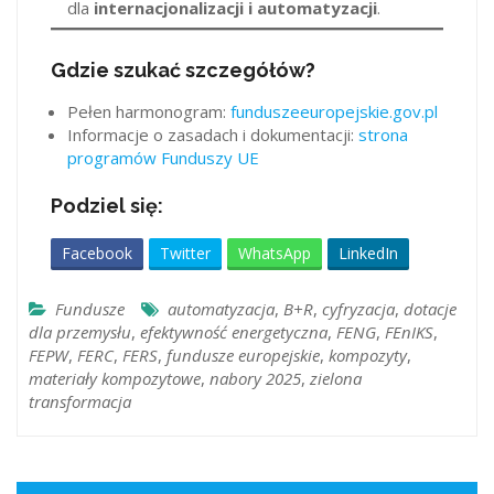
dla
internacjonalizacji i automatyzacji
.
Gdzie szukać szczegółów?
Pełen harmonogram:
funduszeeuropejskie.gov.pl
Informacje o zasadach i dokumentacji:
strona
programów Funduszy UE
Podziel się:
Facebook
Twitter
WhatsApp
LinkedIn
Fundusze
automatyzacja
,
B+R
,
cyfryzacja
,
dotacje
dla przemysłu
,
efektywność energetyczna
,
FENG
,
FEnIKS
,
FEPW
,
FERC
,
FERS
,
fundusze europejskie
,
kompozyty
,
materiały kompozytowe
,
nabory 2025
,
zielona
transformacja