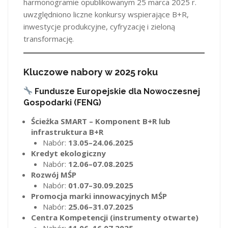
harmonogramie opublikowanym 25 marca 2025 r.
uwzględniono liczne konkursy wspierające B+R,
inwestycje produkcyjne, cyfryzację i zieloną
transformację.
Kluczowe nabory w 2025 roku
Fundusze Europejskie dla Nowoczesnej
Gospodarki (FENG)
Ścieżka SMART – Komponent B+R lub
infrastruktura B+R
Nabór:
13.05–24.06.2025
Kredyt ekologiczny
Nabór:
12.06–07.08.2025
Rozwój MŚP
Nabór:
01.07–30.09.2025
Promocja marki innowacyjnych MŚP
Nabór:
25.06–31.07.2025
Centra Kompetencji (instrumenty otwarte)
Nabór:
11.06–16.07.2025