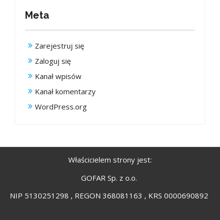
Meta
Zarejestruj się
Zaloguj się
Kanał wpisów
Kanał komentarzy
WordPress.org
Właścicielem strony jest:
GOFAR Sp. z o.o.
NIP 5130251298 , REGON 368081163 , KRS 0000690892