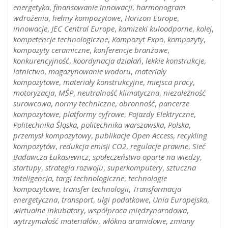
energetyka
,
finansowanie innowacji
,
harmonogram
wdrożenia
,
hełmy kompozytowe
,
Horizon Europe
,
innowacje
,
JEC Central Europe
,
kamizeki kuloodporne
,
kolej
,
kompetencje technologiczne
,
Kompozyt Expo
,
kompozyty
,
kompozyty ceramiczne
,
konferencje branżowe
,
konkurencyjność
,
koordynacja działań
,
lekkie konstrukcje
,
lotnictwo
,
magazynowanie wodoru
,
materiały
kompozytowe
,
materiały konstrukcyjne
,
miejsca pracy
,
motoryzacja
,
MŚP
,
neutralność klimatyczna
,
niezależność
surowcowa
,
normy techniczne
,
obronność
,
pancerze
kompozytowe
,
platformy cyfrowe
,
Pojazdy Elektryczne
,
Politechnika Śląska
,
politechnika warszawska
,
Polska
,
przemysł kompozytowy
,
publikacje Open Access
,
recykling
kompozytów
,
redukcja emisji CO2
,
regulacje prawne
,
Sieć
Badawcza Łukasiewicz
,
społeczeństwo oparte na wiedzy
,
startupy
,
strategia rozwoju
,
superkomputery
,
sztuczna
inteligencja
,
targi technologiczne
,
technologie
kompozytowe
,
transfer technologii
,
Transformacja
energetyczna
,
transport
,
ulgi podatkowe
,
Unia Europejska
,
wirtualne inkubatory
,
współpraca międzynarodowa
,
wytrzymałość materiałów
,
włókna aramidowe
,
zmiany