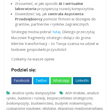
Zrozumieć, w jaki sposób
AI i wirtualne
laboratoria
przyspieszą rozwój kompozytów.
Dowiedzieć się, jak
centrala Asystenta
Przedsiębiorcy
pomoże firmom w dostępie do
grantów, partnerów i rynków zagranicznych.
Strategię można pobrać
tutaj
. Dlatego przeczytaj
kluczowe fragmenty strategii i dołącz do grona
liderów transformacji – to Twoja szansa na udział w
budowie gospodarki przyszłości!
Czekamy na wasze opinie
Podziel się:
Facebook
Twitter
WhatsApp
LinkedIn
Analiza rynku kompozytów
AGH Kraków
,
analiza
rynku
,
badania i rozwój
,
bezpieczeństwo strategiczne
,
biokompozyty
,
budownictwo
,
budynki niskoemisyjne
,
czasopisma naukowe
,
ekologia
,
ekspansja międzynarodowa
,