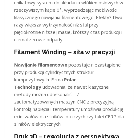
unikatowy system do układania włókien osiowych w
rzeczywistym kącie 0°, wyprzedzając możliwości
klasycznego nawijania filamentowego. Efekty? Dwa
razy większa wytrzymałość niż stal przy
pięciokrotnie niższej masie, krótszy czas produkcji i
niemal zerowe odpady.
Filament Winding – siła w precyzji
Nawijanie filamentowe
pozostaje niezastąpione
przy produkcji cylindrycznych struktur
kompozytowych. Firma
Polar
Technology
udowadnia, że nawet klasyczne
metody można udoskonalić – 7
zautomatyzowanych maszyn CNC z precyzyjną
kontrolą napięcia i temperatury umożliwia produkcję
m.in. wałów dla silników lotniczych czy tulei CFRP dla
silników elektrycznych.
Druk 3D – rewolucja z perspektywą