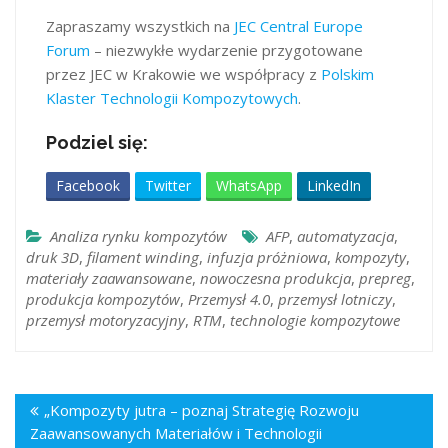
Zapraszamy wszystkich na
JEC Central Europe
Forum
– niezwykłe wydarzenie przygotowane
przez JEC w Krakowie we współpracy z
Polskim
Klaster Technologii Kompozytowych
.
Podziel się:
Facebook
Twitter
WhatsApp
LinkedIn
Analiza rynku kompozytów
AFP
,
automatyzacja
,
druk 3D
,
filament winding
,
infuzja próżniowa
,
kompozyty
,
materiały zaawansowane
,
nowoczesna produkcja
,
prepreg
,
produkcja kompozytów
,
Przemysł 4.0
,
przemysł lotniczy
,
przemysł motoryzacyjny
,
RTM
,
technologie kompozytowe
„Kompozyty jutra – poznaj Strategię Rozwoju
Zaawansowanych Materiałów i Technologii