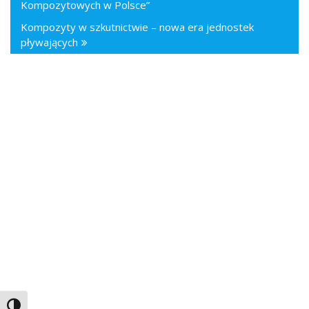
Kompozytowych w Polsce”
Kompozyty w szkutnictwie – nowa era jednostek
pływających
Toggle High Contrast