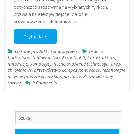
dotychczas stosowana na wybranych rynkach,
pozwala na efektywniejsze, bardziej
zrównoważone i ekonomicznie…
Czytaj dalej
ciekawe produkty kompozytowe
branża
budowlana
,
budownictwo
,
ExxonMobil
,
infrastruktura
,
innowacje
,
kompozyty
,
licencjonowanie technologii
,
pręty
zbrojeniowe
,
przetwórstwo kompozytów
,
rebar
,
technologie
inżynieryjne
,
zbrojenia kompozytowe
,
Zrównoważony
rozwój
0 Comments