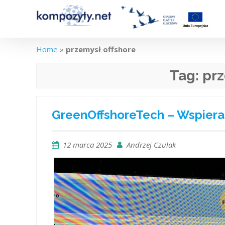
Skip
to
content
Home
»
przemysł offshore
Tag:
prz
GreenOffshoreTech – Wspieran
12 marca 2025
Andrzej Czulak