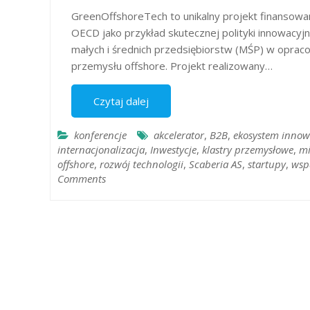
GreenOffshoreTech to unikalny projekt finansowan
OECD jako przykład skutecznej polityki innowacyjn
małych i średnich przedsiębiorstw (MŚP) w oprac
przemysłu offshore. Projekt realizowany…
Czytaj dalej
konferencje
akcelerator
,
B2B
,
ekosystem innow
internacjonalizacja
,
Inwestycje
,
klastry przemysłowe
,
mi
offshore
,
rozwój technologii
,
Scaberia AS
,
startupy
,
wsp
Comments