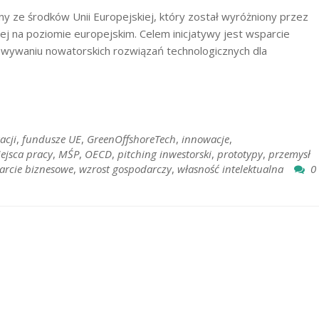
y ze środków Unii Europejskiej, który został wyróżniony przez
ej na poziomie europejskim. Celem inicjatywy jest wsparcie
owywaniu nowatorskich rozwiązań technologicznych dla
acji
,
fundusze UE
,
GreenOffshoreTech
,
innowacje
,
ejsca pracy
,
MŚP
,
OECD
,
pitching inwestorski
,
prototypy
,
przemysł
arcie biznesowe
,
wzrost gospodarczy
,
własność intelektualna
0