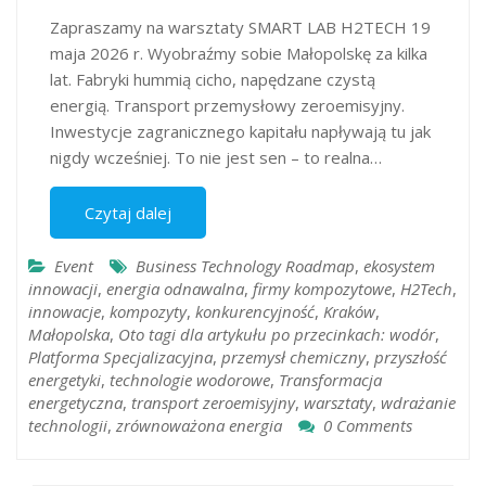
Zapraszamy na warsztaty SMART LAB H2TECH 19
maja 2026 r. Wyobraźmy sobie Małopolskę za kilka
lat. Fabryki hummią cicho, napędzane czystą
energią. Transport przemysłowy zeroemisyjny.
Inwestycje zagranicznego kapitału napływają tu jak
nigdy wcześniej. To nie jest sen – to realna…
Czytaj dalej
Event
Business Technology Roadmap
,
ekosystem
innowacji
,
energia odnawalna
,
firmy kompozytowe
,
H2Tech
,
innowacje
,
kompozyty
,
konkurencyjność
,
Kraków
,
Małopolska
,
Oto tagi dla artykułu po przecinkach: wodór
,
Platforma Specjalizacyjna
,
przemysł chemiczny
,
przyszłość
energetyki
,
technologie wodorowe
,
Transformacja
energetyczna
,
transport zeroemisyjny
,
warsztaty
,
wdrażanie
technologii​​​​​​​​​​​​​​​​
,
zrównoważona energia
0 Comments