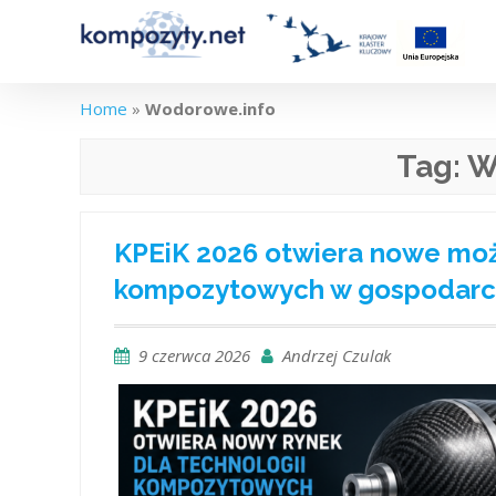
Skip
to
content
Home
»
Wodorowe.info
Tag:
W
KPEiK 2026 otwiera nowe możl
kompozytowych w gospodar
9 czerwca 2026
Andrzej Czulak