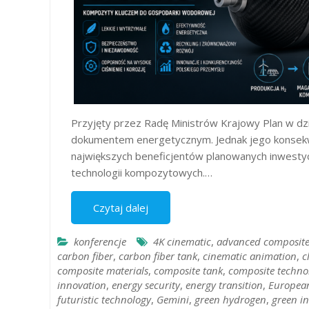
Przyjęty przez Radę Ministrów Krajowy Plan w dzi
dokumentem energetycznym. Jednak jego konsekwe
największych beneficjentów planowanych inwesty
technologii kompozytowych.…
Czytaj dalej
konferencje
4K cinematic
,
advanced composite
carbon fiber
,
carbon fiber tank
,
cinematic animation
,
c
composite materials
,
composite tank
,
composite techno
innovation
,
energy security
,
energy transition
,
European
futuristic technology
,
Gemini
,
green hydrogen
,
green i