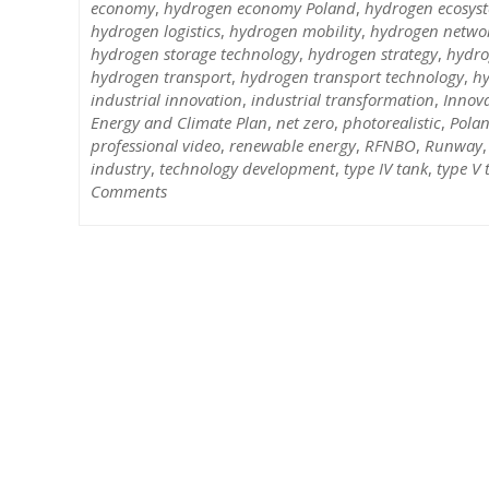
economy
,
hydrogen economy Poland
,
hydrogen ecosys
hydrogen logistics
,
hydrogen mobility
,
hydrogen netwo
hydrogen storage technology
,
hydrogen strategy
,
hydro
hydrogen transport
,
hydrogen transport technology
,
hy
industrial innovation
,
industrial transformation
,
Innov
Energy and Climate Plan
,
net zero
,
photorealistic
,
Polan
professional video
,
renewable energy
,
RFNBO
,
Runway
industry
,
technology development
,
type IV tank
,
type V 
Comments