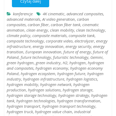
Czytaj dalej
konferencje
4K cinematic
,
advanced composites
,
advanced materials
,
AI video generation
,
carbon
composites
,
carbon fiber
,
carbon fiber tank
,
cinematic
animation
,
clean energy
,
clean mobility
,
clean technology
,
climate policy
,
composite materials
,
composite tank
,
composite technology
,
corporate video
,
electrolyzer
,
energy
infrastructure
,
energy innovation
,
energy security
,
energy
transition
,
European innovation
,
future of energy
,
future of
Poland
,
future technology
,
futuristic technology
,
Gemini
,
green hydrogen
,
green industry
,
H2
,
hydrogen
,
hydrogen
and composites
,
hydrogen economy
,
hydrogen economy
Poland
,
hydrogen ecosystem
,
hydrogen future
,
hydrogen
industry
,
hydrogen infrastructure
,
hydrogen logistics
,
hydrogen mobility
,
hydrogen network
,
hydrogen
production
,
hydrogen solutions
,
hydrogen storage
,
hydrogen storage technology
,
hydrogen strategy
,
hydrogen
tank
,
hydrogen technologies
,
hydrogen transformation
,
hydrogen transport
,
hydrogen transport technology
,
hydrogen truck
,
hydrogen value chain
,
industrial