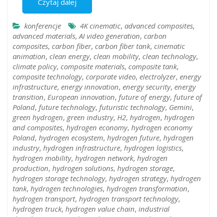
Czytaj dalej
konferencje
4K cinematic
,
advanced composites
,
advanced materials
,
AI video generation
,
carbon
composites
,
carbon fiber
,
carbon fiber tank
,
cinematic
animation
,
clean energy
,
clean mobility
,
clean technology
,
climate policy
,
composite materials
,
composite tank
,
composite technology
,
corporate video
,
electrolyzer
,
energy
infrastructure
,
energy innovation
,
energy security
,
energy
transition
,
European innovation
,
future of energy
,
future of
Poland
,
future technology
,
futuristic technology
,
Gemini
,
green hydrogen
,
green industry
,
H2
,
hydrogen
,
hydrogen
and composites
,
hydrogen economy
,
hydrogen economy
Poland
,
hydrogen ecosystem
,
hydrogen future
,
hydrogen
industry
,
hydrogen infrastructure
,
hydrogen logistics
,
hydrogen mobility
,
hydrogen network
,
hydrogen
production
,
hydrogen solutions
,
hydrogen storage
,
hydrogen storage technology
,
hydrogen strategy
,
hydrogen
tank
,
hydrogen technologies
,
hydrogen transformation
,
hydrogen transport
,
hydrogen transport technology
,
hydrogen truck
,
hydrogen value chain
,
industrial