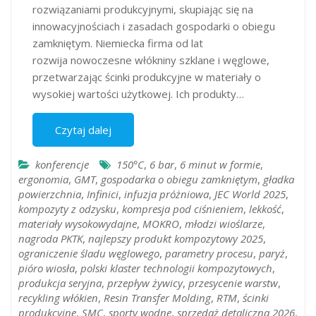
rozwiązaniami produkcyjnymi, skupiając się na
innowacyjnościach i zasadach gospodarki o obiegu
zamkniętym. Niemiecka firma od lat
rozwija nowoczesne włókniny szklane i węglowe,
przetwarzając ścinki produkcyjne w materiały o
wysokiej wartości użytkowej. Ich produkty…
Czytaj dalej
konferencje
150°C
,
6 bar
,
6 minut w formie
,
ergonomia
,
GMT
,
gospodarka o obiegu zamkniętym
,
gładka
powierzchnia
,
Infinici
,
infuzja próżniowa
,
JEC World 2025
,
kompozyty z odzysku
,
kompresja pod ciśnieniem
,
lekkość
,
materiały wysokowydajne
,
MOKRO
,
młodzi wioślarze
,
nagroda PKTK
,
najlepszy produkt kompozytowy 2025
,
ograniczenie śladu węglowego
,
parametry procesu
,
paryż
,
pióro wiosła
,
polski klaster technologii kompozytowych
,
produkcja seryjna
,
przepływ żywicy
,
przesycenie warstw
,
recykling włókien
,
Resin Transfer Molding
,
RTM
,
ścinki
produkcyjne
,
SMC
,
sporty wodne
,
sprzedaż detaliczna 2026
,