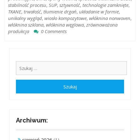
stabilność procesu
,
SUP
,
sztywność
,
technologie zamknięte
,
TKANE
,
trwałość
,
tłumienie drgań
,
układanie w formie
,
unikalny wygląd
,
wiosło kompozytowe
,
włóknina nonwoven
,
włóknina szklana
,
włóknina węglowa
,
zrównoważona
produkcja
0 Comments
Archiwum:
sierpień 2026
(1)