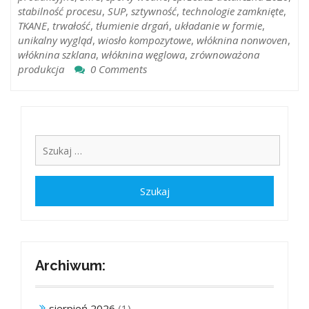
stabilność procesu
,
SUP
,
sztywność
,
technologie zamknięte
,
TKANE
,
trwałość
,
tłumienie drgań
,
układanie w formie
,
unikalny wygląd
,
wiosło kompozytowe
,
włóknina nonwoven
,
włóknina szklana
,
włóknina węglowa
,
zrównoważona
produkcja
0 Comments
Archiwum:
sierpień 2026
(1)