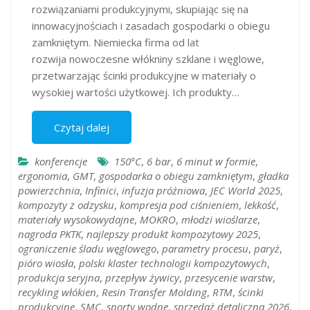
rozwiązaniami produkcyjnymi, skupiając się na
innowacyjnościach i zasadach gospodarki o obiegu
zamkniętym. Niemiecka firma od lat
rozwija nowoczesne włókniny szklane i węglowe,
przetwarzając ścinki produkcyjne w materiały o
wysokiej wartości użytkowej. Ich produkty…
Czytaj dalej
konferencje
150°C
,
6 bar
,
6 minut w formie
,
ergonomia
,
GMT
,
gospodarka o obiegu zamkniętym
,
gładka
powierzchnia
,
Infinici
,
infuzja próżniowa
,
JEC World 2025
,
kompozyty z odzysku
,
kompresja pod ciśnieniem
,
lekkość
,
materiały wysokowydajne
,
MOKRO
,
młodzi wioślarze
,
nagroda PKTK
,
najlepszy produkt kompozytowy 2025
,
ograniczenie śladu węglowego
,
parametry procesu
,
paryż
,
pióro wiosła
,
polski klaster technologii kompozytowych
,
produkcja seryjna
,
przepływ żywicy
,
przesycenie warstw
,
recykling włókien
,
Resin Transfer Molding
,
RTM
,
ścinki
produkcyjne
,
SMC
,
sporty wodne
,
sprzedaż detaliczna 2026
,