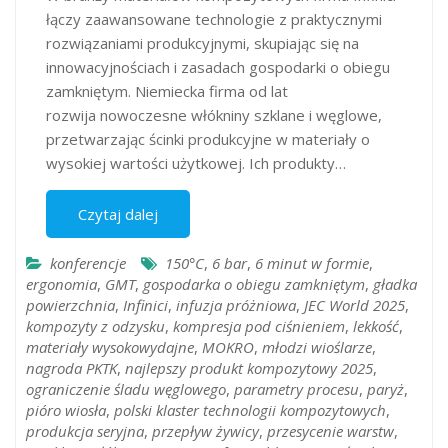
łączy zaawansowane technologie z praktycznymi
rozwiązaniami produkcyjnymi, skupiając się na
innowacyjnościach i zasadach gospodarki o obiegu
zamkniętym. Niemiecka firma od lat
rozwija nowoczesne włókniny szklane i węglowe,
przetwarzając ścinki produkcyjne w materiały o
wysokiej wartości użytkowej. Ich produkty…
Czytaj dalej
konferencje
150°C
,
6 bar
,
6 minut w formie
,
ergonomia
,
GMT
,
gospodarka o obiegu zamkniętym
,
gładka
powierzchnia
,
Infinici
,
infuzja próżniowa
,
JEC World 2025
,
kompozyty z odzysku
,
kompresja pod ciśnieniem
,
lekkość
,
materiały wysokowydajne
,
MOKRO
,
młodzi wioślarze
,
nagroda PKTK
,
najlepszy produkt kompozytowy 2025
,
ograniczenie śladu węglowego
,
parametry procesu
,
paryż
,
pióro wiosła
,
polski klaster technologii kompozytowych
,
produkcja seryjna
,
przepływ żywicy
,
przesycenie warstw
,