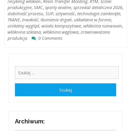
recykling włókien
,
Resin Transfer Molding
,
RTM
,
ścinki
produkcyjne
,
SMC
,
sporty wodne
,
sprzedaż detaliczna 2026
,
stabilność procesu
,
SUP
,
sztywność
,
technologie zamknięte
,
TKANE
,
trwałość
,
tłumienie drgań
,
układanie w formie
,
unikalny wygląd
,
wiosło kompozytowe
,
włóknina nonwoven
,
włóknina szklana
,
włóknina węglowa
,
zrównoważona
produkcja
0 Comments
Archiwum: