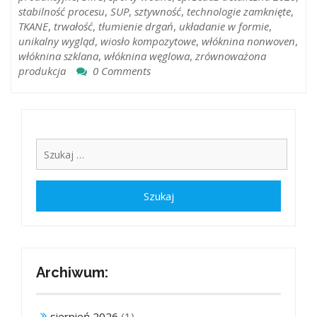
stabilność procesu
,
SUP
,
sztywność
,
technologie zamknięte
,
TKANE
,
trwałość
,
tłumienie drgań
,
układanie w formie
,
unikalny wygląd
,
wiosło kompozytowe
,
włóknina nonwoven
,
włóknina szklana
,
włóknina węglowa
,
zrównoważona
produkcja
0 Comments
Archiwum:
sierpień 2026
(1)