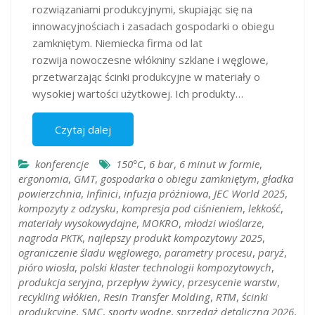
rozwiązaniami produkcyjnymi, skupiając się na
innowacyjnościach i zasadach gospodarki o obiegu
zamkniętym. Niemiecka firma od lat
rozwija nowoczesne włókniny szklane i węglowe,
przetwarzając ścinki produkcyjne w materiały o
wysokiej wartości użytkowej. Ich produkty…
Czytaj dalej
konferencje
150°C
,
6 bar
,
6 minut w formie
,
ergonomia
,
GMT
,
gospodarka o obiegu zamkniętym
,
gładka
powierzchnia
,
Infinici
,
infuzja próżniowa
,
JEC World 2025
,
kompozyty z odzysku
,
kompresja pod ciśnieniem
,
lekkość
,
materiały wysokowydajne
,
MOKRO
,
młodzi wioślarze
,
nagroda PKTK
,
najlepszy produkt kompozytowy 2025
,
ograniczenie śladu węglowego
,
parametry procesu
,
paryż
,
pióro wiosła
,
polski klaster technologii kompozytowych
,
produkcja seryjna
,
przepływ żywicy
,
przesycenie warstw
,
recykling włókien
,
Resin Transfer Molding
,
RTM
,
ścinki
produkcyjne
,
SMC
,
sporty wodne
,
sprzedaż detaliczna 2026
,