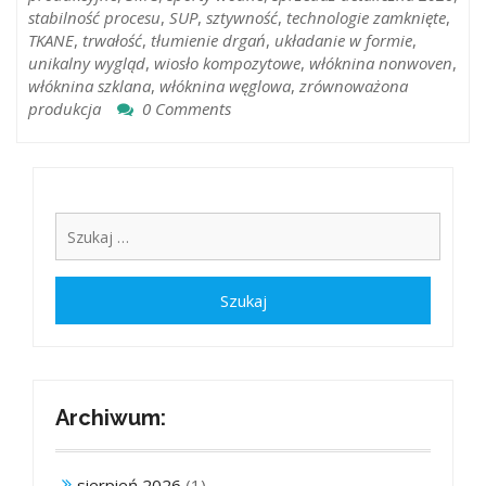
stabilność procesu
,
SUP
,
sztywność
,
technologie zamknięte
,
TKANE
,
trwałość
,
tłumienie drgań
,
układanie w formie
,
unikalny wygląd
,
wiosło kompozytowe
,
włóknina nonwoven
,
włóknina szklana
,
włóknina węglowa
,
zrównoważona
produkcja
0 Comments
Archiwum:
sierpień 2026
(1)