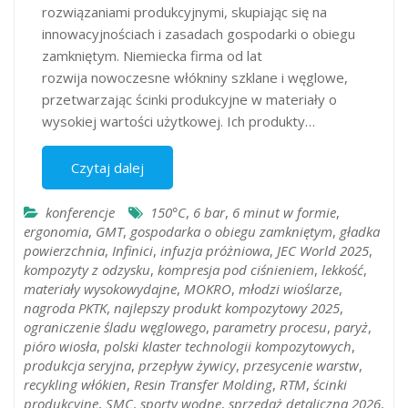
rozwiązaniami produkcyjnymi, skupiając się na
innowacyjnościach i zasadach gospodarki o obiegu
zamkniętym. Niemiecka firma od lat
rozwija nowoczesne włókniny szklane i węglowe,
przetwarzając ścinki produkcyjne w materiały o
wysokiej wartości użytkowej. Ich produkty…
Czytaj dalej
konferencje
150°C
,
6 bar
,
6 minut w formie
,
ergonomia
,
GMT
,
gospodarka o obiegu zamkniętym
,
gładka
powierzchnia
,
Infinici
,
infuzja próżniowa
,
JEC World 2025
,
kompozyty z odzysku
,
kompresja pod ciśnieniem
,
lekkość
,
materiały wysokowydajne
,
MOKRO
,
młodzi wioślarze
,
nagroda PKTK
,
najlepszy produkt kompozytowy 2025
,
ograniczenie śladu węglowego
,
parametry procesu
,
paryż
,
pióro wiosła
,
polski klaster technologii kompozytowych
,
produkcja seryjna
,
przepływ żywicy
,
przesycenie warstw
,
recykling włókien
,
Resin Transfer Molding
,
RTM
,
ścinki
produkcyjne
,
SMC
,
sporty wodne
,
sprzedaż detaliczna 2026
,