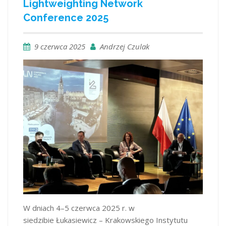
Lightweighting Network
Conference 2025
9 czerwca 2025
Andrzej Czulak
W dniach 4–5 czerwca 2025 r. w
siedzibie Łukasiewicz – Krakowskiego Instytutu