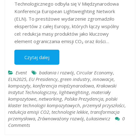
Technologicznego odbyła się V Międzynarodowa
Konferencja European Lightweighting Network
(ELN). To prestiżowe wydarzenie zgromadziło
ekspertów z całej Europy, których łączy wspólny
cel: redukcja masy produktów jako kluczowy
element ograniczania emisji CO₂ oraz ilości…
Czytaj dalej
Event
badania i rozwój
,
Circular Economy
,
ELN2025
,
EU Presidency
,
green industry
,
innowacje
,
kompozyty
,
konferencja międzynarodowa
,
Krakowski
Instytut Technologiczny
,
lightweighting
,
materiały
kompozytowe
,
networking
,
Polska Prezydencja
,
polski
klaster technologii kompozytowych
,
przemysł przyszłości
,
redukcja emisji CO2
,
technologie lekkie
,
transformacja
przemysłowa
,
Zrównoważony rozwój
,
Łukasiewicz
0
Comments