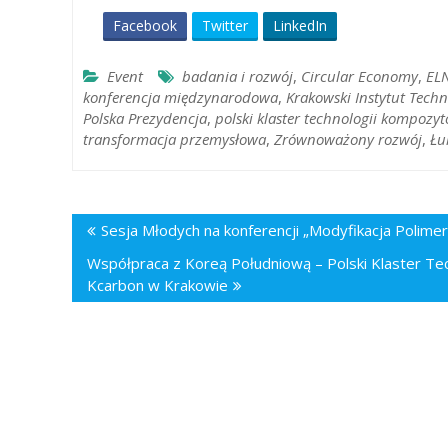
Facebook
Twitter
LinkedIn
Event
badania i rozwój
,
Circular Economy
,
EL
konferencja międzynarodowa
,
Krakowski Instytut Tech
Polska Prezydencja
,
polski klaster technologii kompozy
transformacja przemysłowa
,
Zrównoważony rozwój
,
Łu
Nawigacja
Sesja Młodych na konferencji „Modyfikacja Polime
wpisu
Współpraca z Koreą Południową – Polski Klaster T
Kcarbon w Krakowie