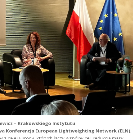
iewicz – Krakowskiego Instytutu
a Konferencja European Lightweighting Network (ELN)
.
z całej Europy, których łączy wspólny cel: redukcja masy