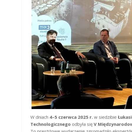
W dniach
4–5 czerwca 2025 r.
w siedzibie
Łukas
Technologicznego
odbyła się
V Międzynarodow
To prestiżowe wydarzenie zgromadziło ekspertów 