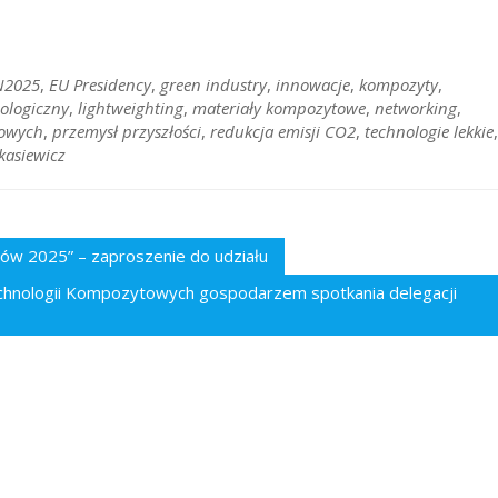
N2025
,
EU Presidency
,
green industry
,
innowacje
,
kompozyty
,
nologiczny
,
lightweighting
,
materiały kompozytowe
,
networking
,
towych
,
przemysł przyszłości
,
redukcja emisji CO2
,
technologie lekkie
,
kasiewicz
rów 2025” – zaproszenie do udziału
echnologii Kompozytowych gospodarzem spotkania delegacji