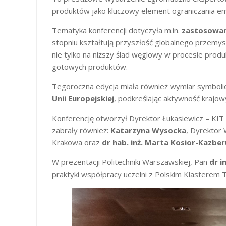
produktów jako kluczowy element ograniczania em
Tematyka konferencji dotyczyła m.in.
zastosowan
stopniu kształtują przyszłość globalnego przemy
nie tylko na niższy ślad węglowy w procesie prod
gotowych produktów.
Tegoroczna edycja miała również wymiar symboli
Unii Europejskiej
, podkreślając aktywność krajow
Konferencję otworzył Dyrektor Łukasiewicz – KIT
zabrały również:
Katarzyna Wysocka
, Dyrektor 
Krakowa oraz
dr hab. inż. Marta Kosior-Kazbe
W prezentacji Politechniki Warszawskiej, Pan
dr i
praktyki współpracy uczelni z Polskim Klasterem