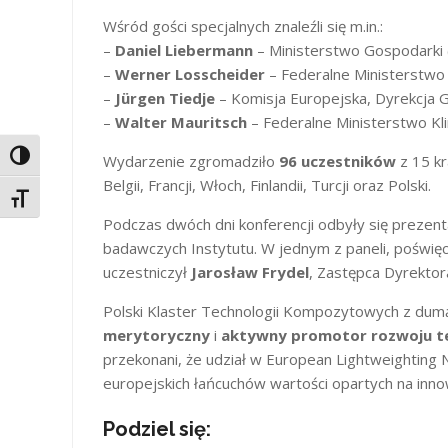
Wśród gości specjalnych znaleźli się m.in.:
–
Daniel Liebermann
– Ministerstwo Gospodarki
–
Werner Losscheider
– Federalne Ministerstwo 
–
Jürgen Tiedje
– Komisja Europejska, Dyrekcja G
–
Walter Mauritsch
– Federalne Ministerstwo Kli
Toggle High Contrast
Wydarzenie zgromadziło
96 uczestników
z 15 kr
Belgii, Francji, Włoch, Finlandii, Turcji oraz Polski.
Toggle Font size
Podczas dwóch dni konferencji odbyły się prezent
badawczych Instytutu. W jednym z paneli, poświęc
uczestniczył
Jarosław Frydel
, Zastępca Dyrektora
Polski Klaster Technologii Kompozytowych z dum
merytoryczny
i
aktywny promotor rozwoju te
przekonani, że udział w European Lightweighting 
europejskich łańcuchów wartości opartych na inn
Podziel się: