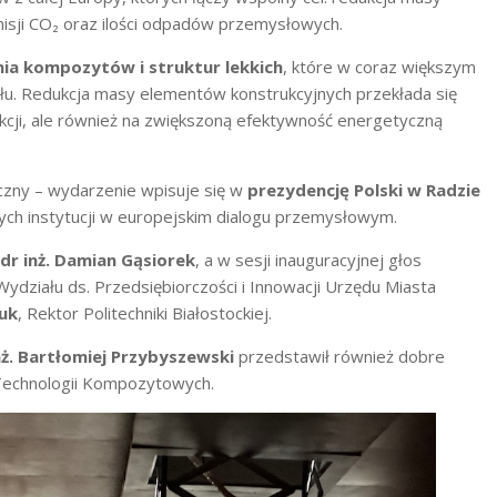
isji CO₂ oraz ilości odpadów przemysłowych.
ia kompozytów i struktur lekkich
, które w coraz większym
słu. Redukcja masy elementów konstrukcyjnych przekłada się
ukcji, ale również na zwiększoną efektywność energetyczną
czny – wydarzenie wpisuje się w
prezydencję Polski w Radzie
ych instytucji w europejskim dialogu przemysłowym.
dr inż. Damian Gąsiorek
, a w sesji inauguracyjnej głos
Wydziału ds. Przedsiębiorczości i Innowacji Urzędu Miasta
ruk
, Rektor Politechniki Białostockiej.
nż. Bartłomiej Przybyszewski
przedstawił również dobre
 Technologii Kompozytowych.