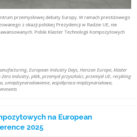
centrum przemysłowej debaty Europy. W ramach prestiżowego
owanego z okazji polskiej Prezydencji w Radzie UE, nie
 zaawansowanych. Polski Klaster Technologii Kompozytowych
Manufacturing
,
European Industry Days
,
Horizon Europe
,
klaster
-Zero Industry
,
pktk
,
przemysł przyszłości
,
przemysł UE
,
recykling
wa
,
umiędzynarodowienie
,
współpraca międzynarodowa
,
omments
Kompozytowych na European
ference 2025