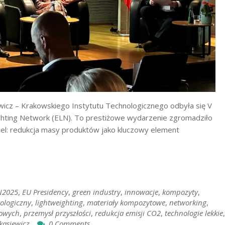
wicz – Krakowskiego Instytutu Technologicznego odbyła się V
hting Network (ELN). To prestiżowe wydarzenie zgromadziło
cel: redukcja masy produktów jako kluczowy element
N2025
,
EU Presidency
,
green industry
,
innowacje
,
kompozyty
,
nologiczny
,
lightweighting
,
materiały kompozytowe
,
networking
,
towych
,
przemysł przyszłości
,
redukcja emisji CO2
,
technologie lekkie
,
kasiewicz
0 Comments