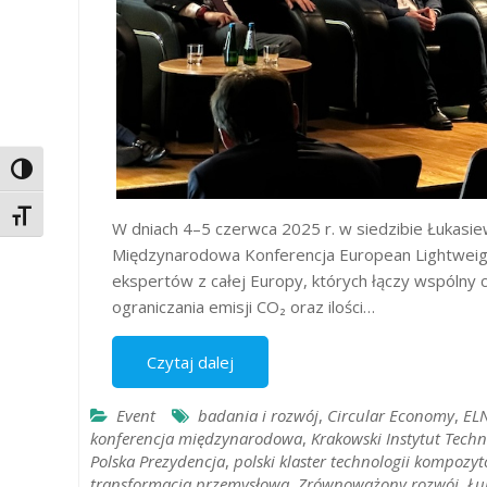
Toggle High Contrast
Toggle Font size
W dniach 4–5 czerwca 2025 r. w siedzibie Łukasie
Międzynarodowa Konferencja European Lightweig
ekspertów z całej Europy, których łączy wspólny 
ograniczania emisji CO₂ oraz ilości…
Czytaj dalej
Event
badania i rozwój
,
Circular Economy
,
EL
konferencja międzynarodowa
,
Krakowski Instytut Tech
Polska Prezydencja
,
polski klaster technologii kompozy
transformacja przemysłowa
,
Zrównoważony rozwój
,
Łu