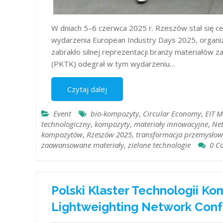
W dniach 5–6 czerwca 2025 r. Rzeszów stał się 
wydarzenia European Industry Days 2025, organiz
zabrakło silnej reprezentacji branży materiałów
(PKTK) odegrał w tym wydarzeniu…
Czytaj dalej
Event
bio-kompozyty
,
Circular Economy
,
EIT 
technologiczny
,
kompozyty
,
materiały innowacyjne
,
Net
kompozytów
,
Rzeszów 2025
,
transformacja przemysło
zaawansowane materiały
,
zielone technologie
0 C
Polski Klaster Technologii 
Lightweighting Network Con