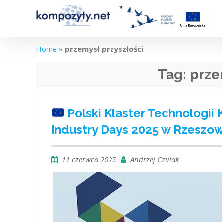
Skip
to
content
Home
»
przemysł przyszłości
Tag:
prze
Polski Klaster Technologi
Industry Days 2025 w Rzeszo
11 czerwca 2025
Andrzej Czulak