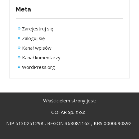
Meta
Zarejestruj się
Zaloguj się
Kanał wpisów
Kanał komentarzy
WordPress.org
Właścicielem strony jest:
GOFAR Sp. z o.o.
NIP 5130251298 , REGON 368081163 , KRS 0000690892