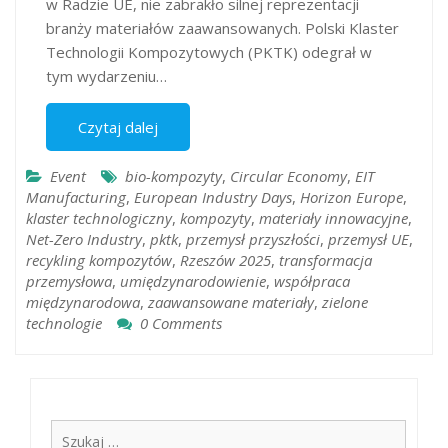
w Radzie UE, nie zabrakło silnej reprezentacji
branży materiałów zaawansowanych. Polski Klaster
Technologii Kompozytowych (PKTK) odegrał w
tym wydarzeniu…
Czytaj dalej
Event
bio-kompozyty
,
Circular Economy
,
EIT
Manufacturing
,
European Industry Days
,
Horizon Europe
,
klaster technologiczny
,
kompozyty
,
materiały innowacyjne
,
Net-Zero Industry
,
pktk
,
przemysł przyszłości
,
przemysł UE
,
recykling kompozytów
,
Rzeszów 2025
,
transformacja
przemysłowa
,
umiędzynarodowienie
,
współpraca
międzynarodowa
,
zaawansowane materiały
,
zielone
technologie
0 Comments