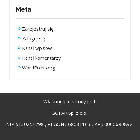
Meta
Zarejestruj się
Zaloguj się
Kanał wpisów
Kanał komentarzy
WordPress.org
Właścicielem strony jest:
GOFAR Sp. z o.o.
NIP 5130251298 , REGON 368081163 , KRS 0000690892