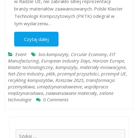
w Radzie UE, nie zabrakło silnej reprezentacji
branży materiałów zaawansowanych. Polski Klaster
Technologii Kompozytowych (PKTK) odegrał w
tym wydarzeniu…
Czytaj dalej
Event
bio-kompozyty
,
Circular Economy
,
EIT
Manufacturing
,
European Industry Days
,
Horizon Europe
,
klaster technologiczny
,
kompozyty
,
materiały innowacyjne
,
Net-Zero Industry
,
pktk
,
przemysł przyszłości
,
przemysł UE
,
recykling kompozytów
,
Rzeszów 2025
,
transformacja
przemysłowa
,
umiędzynarodowienie
,
współpraca
międzynarodowa
,
zaawansowane materiały
,
zielone
technologie
0 Comments