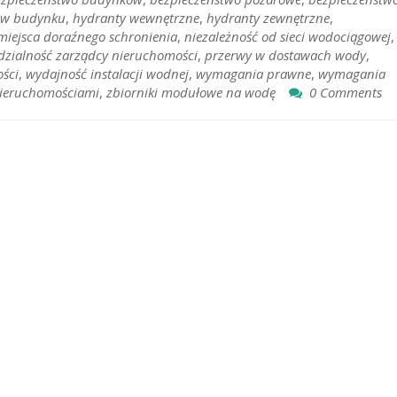
y w budynku
,
hydranty wewnętrzne
,
hydranty zewnętrzne
,
miejsca doraźnego schronienia
,
niezależność od sieci wodociągowej
,
zialność zarządcy nieruchomości
,
przerwy w dostawach wody
,
ści
,
wydajność instalacji wodnej
,
wymagania prawne
,
wymagania
nieruchomościami
,
zbiorniki modułowe na wodę
0 Comments