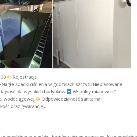
:00
Rejestracja:
agłe spadki ciśnienia w godzinach szczytu.Nieplanowane
ajność dla wysokich budynków.
Wspólny mianownik?
ci wodociągowej.
Odpowiedzialność sanitarna i
akość oraz gwarancję…
ezpieczeństwo budynków
,
bezpieczeństwo pożarowe
,
bezpieczeństw