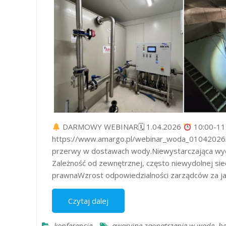
DARMOWY WEBINAR🗓 1.04.2026
10:00-11
https://www.amargo.pl/webinar_woda_01042026/N
przerwy w dostawach wody.Niewystarczająca wyd
Zależność od zewnętrznej, często niewydolnej sie
prawnaWzrost odpowiedzialności zarządców za j
Czytaj dalej
konferencje
awaryjne zaopatrzenie w wodę
,
b