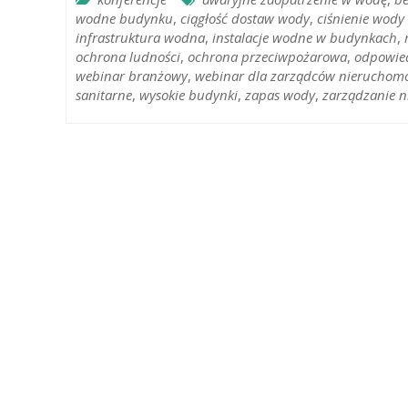
wodne budynku
,
ciągłość dostaw wody
,
ciśnienie wod
infrastruktura wodna
,
instalacje wodne w budynkach
,
ochrona ludności
,
ochrona przeciwpożarowa
,
odpowied
webinar branżowy
,
webinar dla zarządców nieruchomo
sanitarne
,
wysokie budynki
,
zapas wody
,
zarządzanie 