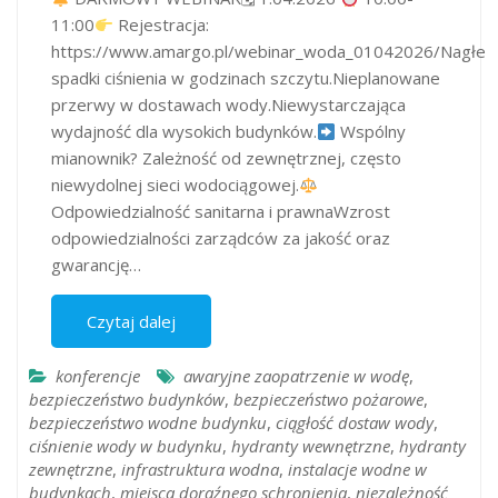
11:00
Rejestracja:
https://www.amargo.pl/webinar_woda_01042026/Nagłe
spadki ciśnienia w godzinach szczytu.Nieplanowane
przerwy w dostawach wody.Niewystarczająca
wydajność dla wysokich budynków.
Wspólny
mianownik? Zależność od zewnętrznej, często
niewydolnej sieci wodociągowej.
Odpowiedzialność sanitarna i prawnaWzrost
odpowiedzialności zarządców za jakość oraz
gwarancję…
Czytaj dalej
konferencje
awaryjne zaopatrzenie w wodę
,
bezpieczeństwo budynków
,
bezpieczeństwo pożarowe
,
bezpieczeństwo wodne budynku
,
ciągłość dostaw wody
,
ciśnienie wody w budynku
,
hydranty wewnętrzne
,
hydranty
zewnętrzne
,
infrastruktura wodna
,
instalacje wodne w
budynkach
,
miejsca doraźnego schronienia
,
niezależność