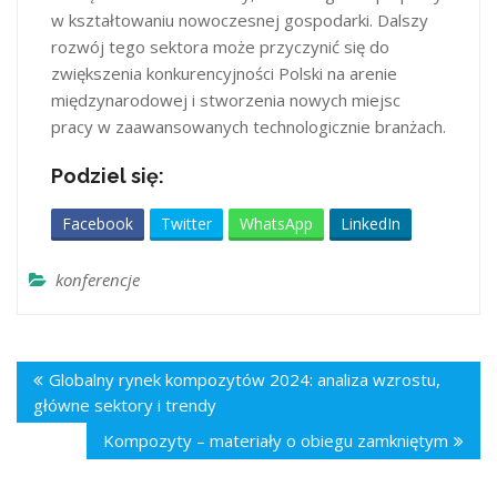
w kształtowaniu nowoczesnej gospodarki. Dalszy
rozwój tego sektora może przyczynić się do
zwiększenia konkurencyjności Polski na arenie
międzynarodowej i stworzenia nowych miejsc
pracy w zaawansowanych technologicznie branżach.​
Podziel się:
Facebook
Twitter
WhatsApp
LinkedIn
konferencje
Globalny rynek kompozytów 2024: analiza wzrostu,
główne sektory i trendy
Kompozyty – materiały o obiegu zamkniętym