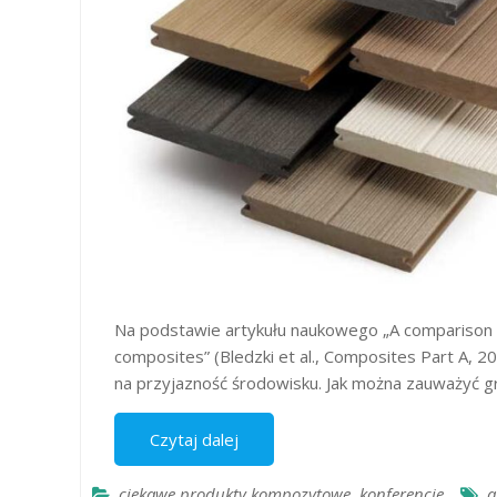
Na podstawie artykułu naukowego „A comparison
composites” (Bledzki et al., Composites Part A, 
na przyjazność środowisku. Jak można zauważyć 
Czytaj dalej
ciekawe produkty kompozytowe
,
konferencje
a