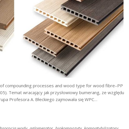
 of compounding processes and wood type for wood fibre–PP
2005). Temat wracający jak przysłowiowy bumerang, ze względu
grupa Profesora A. Błeckiego zajmowała się WPC…
bsorpcja wody
,
aglomerator
,
biokompozyty
,
kompatybilizatory
,