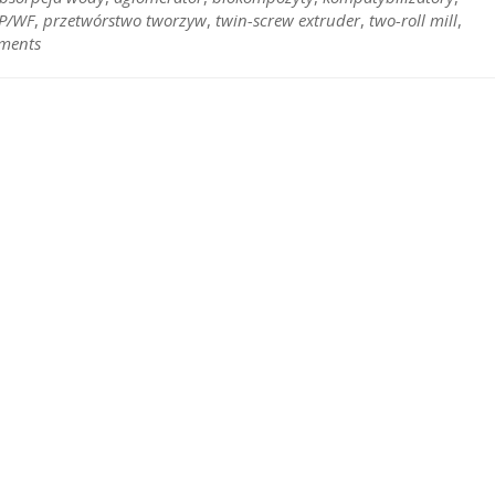
P/WF
,
przetwórstwo tworzyw
,
twin-screw extruder
,
two-roll mill
,
ments