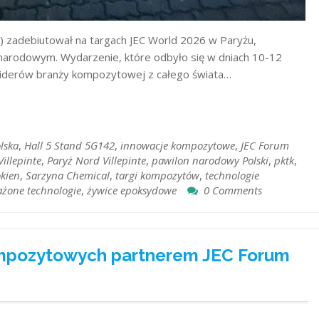
) zadebiutował na targach JEC World 2026 w Paryżu,
e narodowym. Wydarzenie, które odbyło się w dniach 10-12
o liderów branży kompozytowej z całego świata…
lska
,
Hall 5 Stand 5G142
,
innowacje kompozytowe
,
JEC Forum
Villepinte
,
Paryż Nord Villepinte
,
pawilon narodowy Polski
,
pktk
,
ókien
,
Sarzyna Chemical
,
targi kompozytów
,
technologie
żone technologie
,
żywice epoksydowe
0 Comments
Kompozytowych partnerem JEC Forum