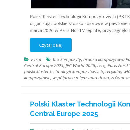
Polski Klaster Technologii Kompozytowych (PKTK
organizując polskie stoisko zbiorowe w pawiloni
marca 2026 w Paris Nord Villepinte, przyciągnęł
Czytaj dalej
Event
bio-kompozyty
,
branża kompozytowa Po
Central Europe 2025
,
JEC World 2026
,
Lerg
,
Paris Nord 
polski klaster technologii kompozytowych
,
recykling wł
kompozytowe
,
współpraca międzynarodowa
,
zrównowa
Polski Klaster Technologii 
Central Europe 2025​