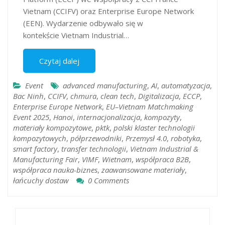
Vietnam (CCIFV) oraz Enterprise Europe Network
(EEN). Wydarzenie odbywało się w
kontekście Vietnam Industrial…
Czytaj dalej
Event
advanced manufacturing
,
AI
,
automatyzacja
,
Bac Ninh
,
CCIFV
,
chmura
,
clean tech
,
Digitalizacja
,
ECCP
,
Enterprise Europe Network
,
EU–Vietnam Matchmaking
Event 2025
,
Hanoi
,
internacjonalizacja
,
kompozyty
,
materiały kompozytowe
,
pktk
,
polski klaster technologii
kompozytowych
,
półprzewodniki
,
Przemysł 4.0
,
robotyka
,
smart factory
,
transfer technologii
,
Vietnam Industrial &
Manufacturing Fair
,
VIMF
,
Wietnam
,
współpraca B2B
,
współpraca nauka-biznes
,
zaawansowane materiały
,
łańcuchy dostaw
0 Comments