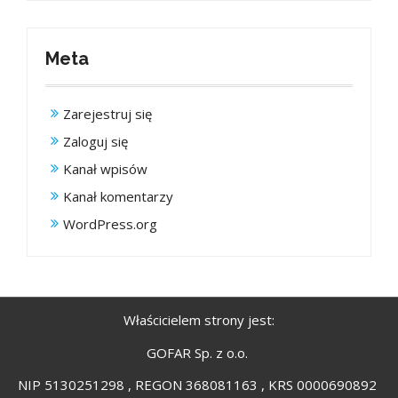
Meta
Zarejestruj się
Zaloguj się
Kanał wpisów
Kanał komentarzy
WordPress.org
Właścicielem strony jest:
GOFAR Sp. z o.o.
NIP 5130251298 , REGON 368081163 , KRS 0000690892