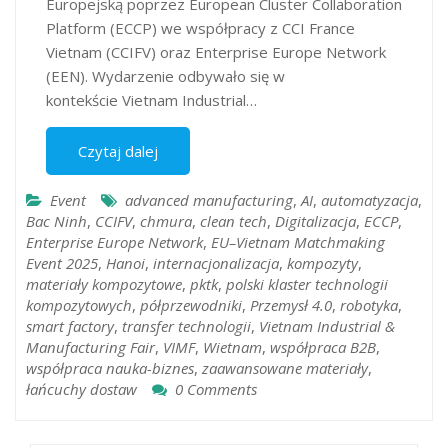
Europejską poprzez European Cluster Collaboration
Platform (ECCP) we współpracy z CCI France
Vietnam (CCIFV) oraz Enterprise Europe Network
(EEN). Wydarzenie odbywało się w
kontekście Vietnam Industrial…
Czytaj dalej
Event
advanced manufacturing
,
AI
,
automatyzacja
,
Bac Ninh
,
CCIFV
,
chmura
,
clean tech
,
Digitalizacja
,
ECCP
,
Enterprise Europe Network
,
EU–Vietnam Matchmaking
Event 2025
,
Hanoi
,
internacjonalizacja
,
kompozyty
,
materiały kompozytowe
,
pktk
,
polski klaster technologii
kompozytowych
,
półprzewodniki
,
Przemysł 4.0
,
robotyka
,
smart factory
,
transfer technologii
,
Vietnam Industrial &
Manufacturing Fair
,
VIMF
,
Wietnam
,
współpraca B2B
,
współpraca nauka-biznes
,
zaawansowane materiały
,
łańcuchy dostaw
0 Comments