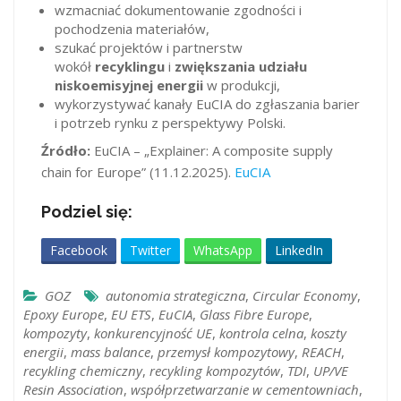
wzmacniać dokumentowanie zgodności i
pochodzenia materiałów,
szukać projektów i partnerstw
wokół
recyklingu
i
zwiększania udziału
niskoemisyjnej energii
w produkcji,
wykorzystywać kanały EuCIA do zgłaszania barier
i potrzeb rynku z perspektywy Polski.
Źródło:
EuCIA – „Explainer: A composite supply
chain for Europe” (11.12.2025).
EuCIA
Podziel się:
Facebook
Twitter
WhatsApp
LinkedIn
GOZ
autonomia strategiczna
,
Circular Economy
,
Epoxy Europe
,
EU ETS
,
EuCIA
,
Glass Fibre Europe
,
kompozyty
,
konkurencyjność UE
,
kontrola celna
,
koszty
energii
,
mass balance
,
przemysł kompozytowy
,
REACH
,
recykling chemiczny
,
recykling kompozytów
,
TDI
,
UP/VE
Resin Association
,
współprzetwarzanie w cementowniach
,