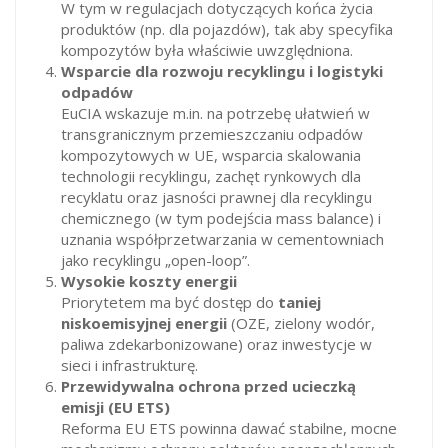
W tym w regulacjach dotyczących końca życia
produktów (np. dla pojazdów), tak aby specyfika
kompozytów była właściwie uwzględniona.
Wsparcie dla rozwoju recyklingu i logistyki
odpadów
EuCIA wskazuje m.in. na potrzebę ułatwień w
transgranicznym przemieszczaniu odpadów
kompozytowych w UE, wsparcia skalowania
technologii recyklingu, zachęt rynkowych dla
recyklatu oraz jasności prawnej dla recyklingu
chemicznego (w tym podejścia mass balance) i
uznania współprzetwarzania w cementowniach
jako recyklingu „open-loop”.
Wysokie koszty energii
Priorytetem ma być dostęp do
taniej
niskoemisyjnej energii
(OZE, zielony wodór,
paliwa zdekarbonizowane) oraz inwestycje w
sieci i infrastrukturę.
Przewidywalna ochrona przed ucieczką
emisji (EU ETS)
Reforma EU ETS powinna dawać stabilne, mocne