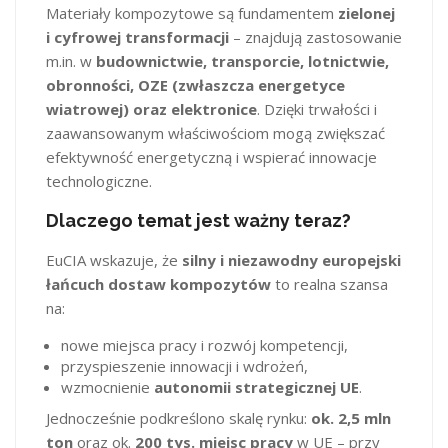
Materiały kompozytowe są fundamentem
zielonej
i cyfrowej transformacji
– znajdują zastosowanie
m.in. w
budownictwie, transporcie, lotnictwie,
obronności, OZE (zwłaszcza energetyce
wiatrowej) oraz elektronice
. Dzięki trwałości i
zaawansowanym właściwościom mogą zwiększać
efektywność energetyczną i wspierać innowacje
technologiczne.
Dlaczego temat jest ważny teraz?
EuCIA wskazuje, że
silny i niezawodny europejski
łańcuch dostaw kompozytów
to realna szansa
na:
nowe miejsca pracy i rozwój kompetencji,
przyspieszenie innowacji i wdrożeń,
wzmocnienie
autonomii strategicznej UE
.
Jednocześnie podkreślono skalę rynku:
ok. 2,5 mln
ton
oraz ok.
200 tys. miejsc pracy
w UE – przy