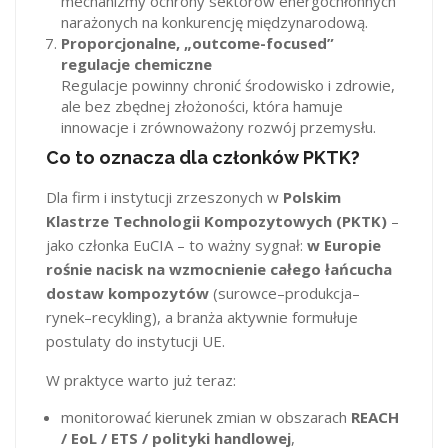
mechanizmy ochrony sektorów energochłonnych
narażonych na konkurencję międzynarodową.
Proporcjonalne, „outcome-focused”
regulacje chemiczne
Regulacje powinny chronić środowisko i zdrowie,
ale bez zbędnej złożoności, która hamuje
innowacje i zrównoważony rozwój przemysłu.
Co to oznacza dla członków PKTK?
Dla firm i instytucji zrzeszonych w
Polskim
Klastrze Technologii Kompozytowych (PKTK)
–
jako członka EuCIA – to ważny sygnał:
w Europie
rośnie nacisk na wzmocnienie całego łańcucha
dostaw kompozytów
(surowce–produkcja–
rynek–recykling), a branża aktywnie formułuje
postulaty do instytucji UE.
W praktyce warto już teraz:
monitorować kierunek zmian w obszarach
REACH
/ EoL / ETS / polityki handlowej
,