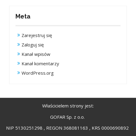
Meta
Zarejestruj się
Zaloguj się
Kanał wpisów
Kanał komentarzy
WordPress.org
Właścicielem strony jest:
GOFAR Sp. z o.o.
NIP 5130251298 , REGON 368081163 , KRS 0000690892