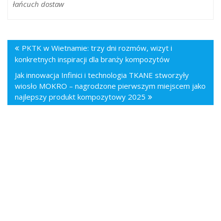
łańcuch dostaw
PKTK w Wietnamie: trzy dni rozmów, wizyt i
konkretnych inspiracji dla branży kompozytów
Jak innowacja Infinici i technologia TKANE stworzyły
wiosło MOKRO – nagrodzone pierwszym miejscem jako
najlepszy produkt kompozytowy 2025