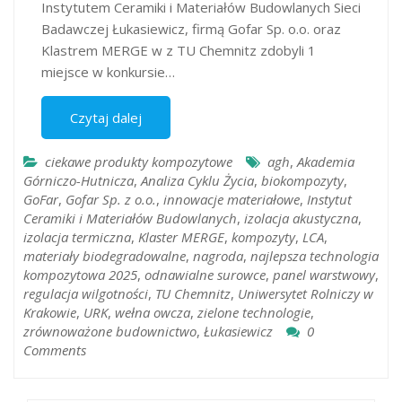
Instytutem Ceramiki i Materiałów Budowlanych Sieci
Badawczej Łukasiewicz, firmą Gofar Sp. o.o. oraz
Klastrem MERGE w z TU Chemnitz zdobyli 1
miejsce w konkursie…
Czytaj dalej
ciekawe produkty kompozytowe
agh
,
Akademia
Górniczo-Hutnicza
,
Analiza Cyklu Życia
,
biokompozyty
,
GoFar
,
Gofar Sp. z o.o.
,
innowacje materiałowe
,
Instytut
Ceramiki i Materiałów Budowlanych
,
izolacja akustyczna
,
izolacja termiczna
,
Klaster MERGE
,
kompozyty
,
LCA
,
materiały biodegradowalne
,
nagroda
,
najlepsza technologia
kompozytowa 2025
,
odnawialne surowce
,
panel warstwowy
,
regulacja wilgotności
,
TU Chemnitz
,
Uniwersytet Rolniczy w
Krakowie
,
URK
,
wełna owcza
,
zielone technologie
,
zrównoważone budownictwo
,
Łukasiewicz
0
Comments