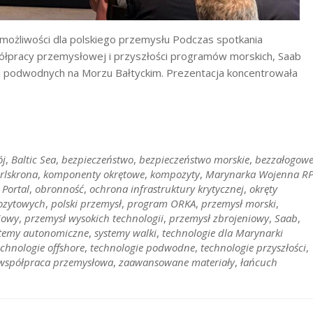
ożliwości dla polskiego przemysłu Podczas spotkania
pracy przemysłowej i przyszłości programów morskich, Saab
i podwodnych na Morzu Bałtyckim. Prezentacja koncentrowała
ój
,
Baltic Sea
,
bezpieczeństwo
,
bezpieczeństwo morskie
,
bezzałogow
rlskrona
,
komponenty okrętowe
,
kompozyty
,
Marynarka Wojenna R
 Portal
,
obronność
,
ochrona infrastruktury krytycznej
,
okręty
pozytowych
,
polski przemysł
,
program ORKA
,
przemysł morski
,
iowy
,
przemysł wysokich technologii
,
przemysł zbrojeniowy
,
Saab
,
stemy autonomiczne
,
systemy walki
,
technologie dla Marynarki
echnologie offshore
,
technologie podwodne
,
technologie przyszłości
,
współpraca przemysłowa
,
zaawansowane materiały
,
łańcuch