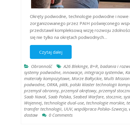
Okręty podwodne, technologie podwodne i nowe m
zorganizowanego przez PAIH poświęconego współ
przedstawił kompleksową wizję rozwoju zdolnośc
się nie tylko na okrętach podwodnych…
Czytaj dalej
Obronność
A26 Blekinge
,
B+R
,
badania i rozw
systemy podwodne
,
innowacje
,
integracja systemów
,
Ka
materiały kompozytowe
,
Morze Bałtyckie
,
Multi Mission
podwodne
,
ORKA
,
pktk
,
polski klaster technologii kom
przemysł obronny
,
przemysł okrętowy
,
przemysł stoczn
Saab Naval
,
Saab Polska
,
Seabed Warfare
,
stocznie
,
sy
Wojennej
,
technologie dual-use
,
technologie morskie
,
t
transfer technologii
,
UUV
,
współpraca Polska–Szwecja
,
dostaw
0 Comments