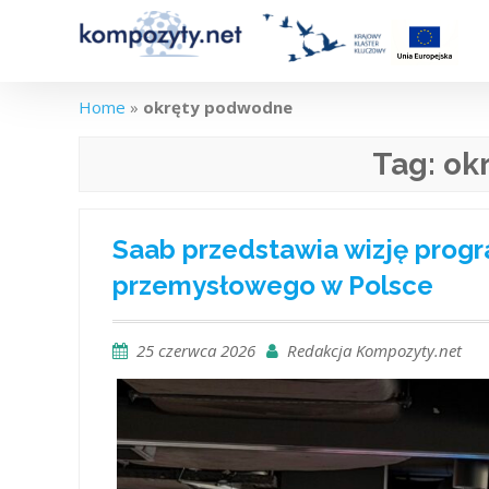
Skip
to
content
Home
»
okręty podwodne
Tag:
ok
Saab przedstawia wizję pro
przemysłowego w Polsce
25 czerwca 2026
Redakcja Kompozyty.net