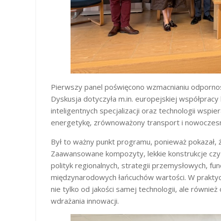
Pierwszy panel poświęcono wzmacnianiu odpornośc
Dyskusja dotyczyła m.in. europejskiej współprac
inteligentnych specjalizacji oraz technologii wspie
energetykę, zrównoważony transport i nowoczesn
Był to ważny punkt programu, ponieważ pokazał, ż
Zaawansowane kompozyty, lekkie konstrukcje czy
polityk regionalnych, strategii przemysłowych, fu
międzynarodowych łańcuchów wartości. W praktyce
nie tylko od jakości samej technologii, ale również
wdrażania innowacji.