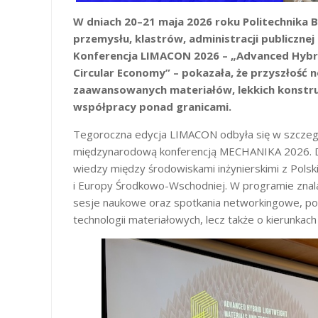
W dniach 20–21 maja 2026 roku Politechnika B
przemysłu, klastrów, administracji publiczn
Konferencja LIMACON 2026 – „Advanced Hybri
Circular Economy” – pokazała, że przyszłoś
zaawansowanych materiałów, lekkich konstrukcji
współpracy ponad granicami.
Tegoroczna edycja LIMACON odbyła się w szczeg
międzynarodową konferencją MECHANIKA 2026. Dzi
wiedzy między środowiskami inżynierskimi z Polski
i Europy Środkowo-Wschodniej. W programie znalaz
sesje naukowe oraz spotkania networkingowe, po
technologii materiałowych, lecz także o kierunka