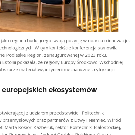
jako regionu budującego swoją pozycję w oparciu o innowacje,
echnologicznych. W tym kontekście konferencja stanowiła
the Podlaskie Region, zainaugurowanej w 2023 roku.
i Estonii pokazała, że regiony Europy Środkowo-Wschodniej
zarze materiałów, inżynierii mechanicznej, cyfryzacji i
o europejskich ekosystemów
otwierającej z udziałem przedstawicieli Politechniki
w przemysłowych oraz partnerów z Litwy i Niemiec. Wśród
of. Marta Kosior-Kazberuk, rektor Politechniki Białostockiej,
ster Przemysłowy, Andrzej Czulak z Polskiego Klastra