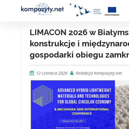
Skip
to
content
LIMACON 2026 w Białymst
konstrukcje i międzynar
gospodarki obiegu zamk
12 czerwca 2026
Redakcja Kompozyty.net