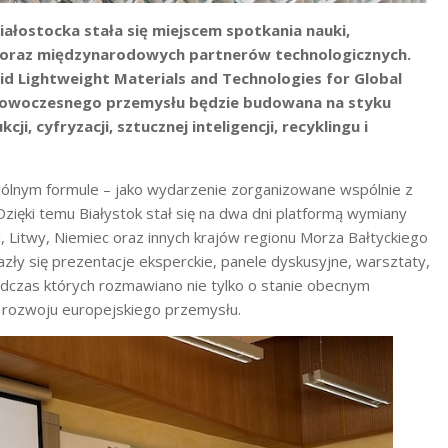
iałostocka stała się miejscem spotkania nauki,
ej oraz międzynarodowych partnerów technologicznych.
d Lightweight Materials and Technologies for Global
ć nowoczesnego przemysłu będzie budowana na styku
, cyfryzacji, sztucznej inteligencji, recyklingu i
ólnym formule – jako wydarzenie zorganizowane wspólnie z
ęki temu Białystok stał się na dwa dni platformą wymiany
, Litwy, Niemiec oraz innych krajów regionu Morza Bałtyckiego
ły się prezentacje eksperckie, panele dyskusyjne, warsztaty,
dczas których rozmawiano nie tylko o stanie obecnym
ch rozwoju europejskiego przemysłu.