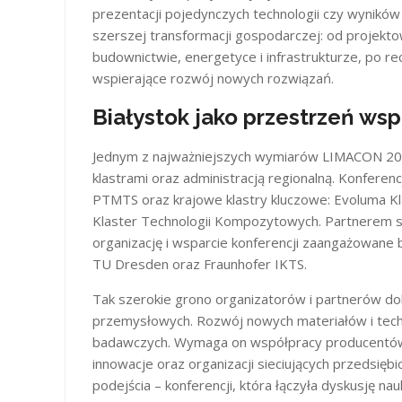
prezentacji pojedynczych technologii czy wynikó
szerszej transformacji gospodarczej: od projektow
budownictwie, energetyce i infrastrukturze, po re
wspierające rozwój nowych rozwiązań.
Białystok jako przestrzeń wsp
Jednym z najważniejszych wymiarów LIMACON 202
klastrami oraz administracją regionalną. Konferen
PTMTS oraz krajowe klastry kluczowe: Evoluma Kl
Klaster Technologii Kompozytowych. Partnerem 
organizację i wsparcie konferencji zaangażowane 
TU Dresden oraz Fraunhofer IKTS.
Tak szerokie grono organizatorów i partnerów d
przemysłowych. Rozwój nowych materiałów i techno
badawczych. Wymaga on współpracy producentów, p
innowacje oraz organizacji sieciujących przedsię
podejścia – konferencji, która łączyła dyskusję 