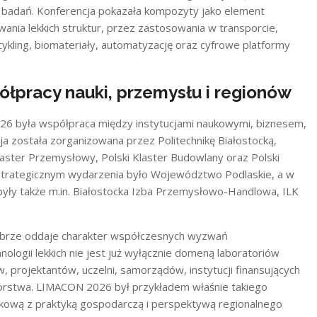
w badań. Konferencja pokazała kompozyty jako element
ania lekkich struktur, przez zastosowania w transporcie,
cykling, biomateriały, automatyzację oraz cyfrowe platformy
ółpracy nauki, przemysłu i regionów
6 była współpraca między instytucjami naukowymi, biznesem,
cja została zorganizowana przez Politechnikę Białostocką,
aster Przemysłowy, Polski Klaster Budowlany oraz Polski
strategicznym wydarzenia było Województwo Podlaskie, a w
były także m.in. Białostocka Izba Przemysłowo-Handlowa, ILK
obrze oddaje charakter współczesnych wyzwań
logii lekkich nie jest już wyłącznie domeną laboratoriów
rojektantów, uczelni, samorządów, instytucji finansujących
biorstwa. LIMACON 2026 był przykładem właśnie takiego
naukową z praktyką gospodarczą i perspektywą regionalnego