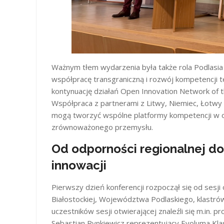
Ważnym tłem wydarzenia była także rola Podlasia 
współpracę transgraniczną i rozwój kompetencji t
kontynuację działań Open Innovation Network of 
Współpraca z partnerami z Litwy, Niemiec, Łotwy 
mogą tworzyć wspólne platformy kompetencji w obs
zrównoważonego przemysłu.
Od odporności regionalnej d
innowacji
Pierwszy dzień konferencji rozpoczął się od sesji 
Białostockiej, Województwa Podlaskiego, klastró
uczestników sesji otwierającej znaleźli się m.in. pr
Sebastian Rynkiewicz reprezentujący Evoluma Kla