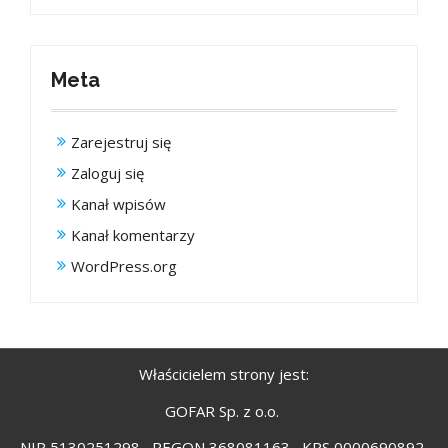
Meta
Zarejestruj się
Zaloguj się
Kanał wpisów
Kanał komentarzy
WordPress.org
Właścicielem strony jest:
GOFAR Sp. z o.o.
NIP 5130251298 , REGON 368081163 , KRS 0000690892