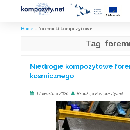
Skip
to
content
Home
»
foremniki kompozytowe
Tag:
forem
Niedrogie kompozytowe foremn
kosmicznego
17 kwietnia 2020
Redakcja Kompozyty.net