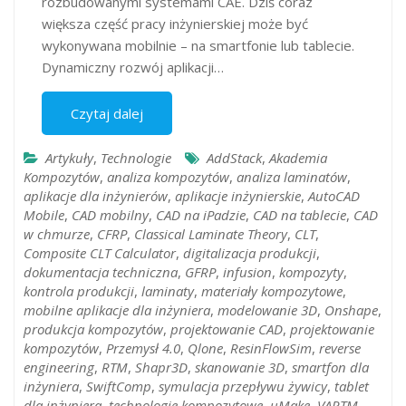
rozbudowanymi systemami CAE. Dziś coraz
większa część pracy inżynierskiej może być
wykonywana mobilnie – na smartfonie lub tablecie.
Dynamiczny rozwój aplikacji…
Czytaj dalej
Artykuły
,
Technologie
AddStack
,
Akademia
Kompozytów
,
analiza kompozytów
,
analiza laminatów
,
aplikacje dla inżynierów
,
aplikacje inżynierskie
,
AutoCAD
Mobile
,
CAD mobilny
,
CAD na iPadzie
,
CAD na tablecie
,
CAD
w chmurze
,
CFRP
,
Classical Laminate Theory
,
CLT
,
Composite CLT Calculator
,
digitalizacja produkcji
,
dokumentacja techniczna
,
GFRP
,
infusion
,
kompozyty
,
kontrola produkcji
,
laminaty
,
materiały kompozytowe
,
mobilne aplikacje dla inżyniera
,
modelowanie 3D
,
Onshape
,
produkcja kompozytów
,
projektowanie CAD
,
projektowanie
kompozytów
,
Przemysł 4.0
,
Qlone
,
ResinFlowSim
,
reverse
engineering
,
RTM
,
Shapr3D
,
skanowanie 3D
,
smartfon dla
inżyniera
,
SwiftComp
,
symulacja przepływu żywicy
,
tablet
dla inżyniera
,
technologie kompozytowe
,
uMake
,
VARTM
,