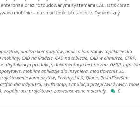
 enterprise oraz rozbudowanymi systemami CAE. Dziś coraz
ywana mobilnie – na smartfonie lub tablecie. Dynamiczny
mpozytów
,
analiza kompozytów
,
analiza laminatów
,
aplikacje dla
 mobilny
,
CAD na iPadzie
,
CAD na tablecie
,
CAD w chmurze
,
CFRP
,
or
,
digitalizacja produkcji
,
dokumentacja techniczna
,
GFRP
,
infusion
mpozytowe
,
mobilne aplikacje dla inżyniera
,
modelowanie 3D
,
projektowanie kompozytów
,
Przemysł 4.0
,
Qlone
,
ResinFlowSim
,
artfon dla inżyniera
,
SwiftComp
,
symulacja przepływu żywicy
,
table
M
,
współpraca projektowa
,
zaawansowane materiały
0