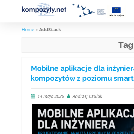
Skip
to
content
Home
»
AddStack
Tag
Mobilne aplikacje dla inżynier
kompozytów z poziomu smartf
14 maja 2026
Andrzej Czulak