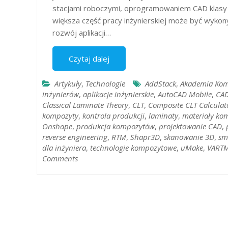
stacjami roboczymi, oprogramowaniem CAD klasy
większa część pracy inżynierskiej może być wykon
rozwój aplikacji…
Czytaj dalej
Artykuły
,
Technologie
AddStack
,
Akademia Ko
inżynierów
,
aplikacje inżynierskie
,
AutoCAD Mobile
,
CAD
Classical Laminate Theory
,
CLT
,
Composite CLT Calculat
kompozyty
,
kontrola produkcji
,
laminaty
,
materiały ko
Onshape
,
produkcja kompozytów
,
projektowanie CAD
,
reverse engineering
,
RTM
,
Shapr3D
,
skanowanie 3D
,
sm
dla inżyniera
,
technologie kompozytowe
,
uMake
,
VART
Comments