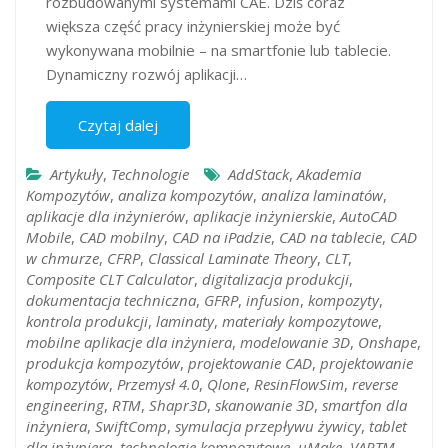
rozbudowanymi systemami CAE. Dziś coraz
większa część pracy inżynierskiej może być
wykonywana mobilnie – na smartfonie lub tablecie.
Dynamiczny rozwój aplikacji…
Czytaj dalej
Artykuły
,
Technologie
AddStack
,
Akademia
Kompozytów
,
analiza kompozytów
,
analiza laminatów
,
aplikacje dla inżynierów
,
aplikacje inżynierskie
,
AutoCAD
Mobile
,
CAD mobilny
,
CAD na iPadzie
,
CAD na tablecie
,
CAD
w chmurze
,
CFRP
,
Classical Laminate Theory
,
CLT
,
Composite CLT Calculator
,
digitalizacja produkcji
,
dokumentacja techniczna
,
GFRP
,
infusion
,
kompozyty
,
kontrola produkcji
,
laminaty
,
materiały kompozytowe
,
mobilne aplikacje dla inżyniera
,
modelowanie 3D
,
Onshape
,
produkcja kompozytów
,
projektowanie CAD
,
projektowanie
kompozytów
,
Przemysł 4.0
,
Qlone
,
ResinFlowSim
,
reverse
engineering
,
RTM
,
Shapr3D
,
skanowanie 3D
,
smartfon dla
inżyniera
,
SwiftComp
,
symulacja przepływu żywicy
,
tablet
dla inżyniera
,
technologie kompozytowe
,
uMake
,
VARTM
,