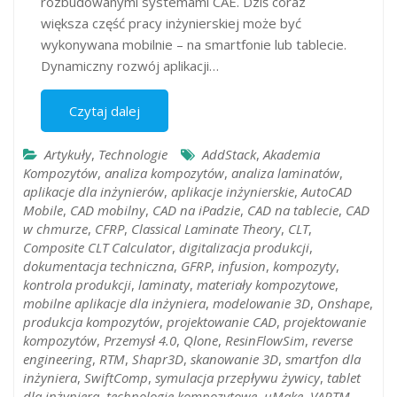
rozbudowanymi systemami CAE. Dziś coraz
większa część pracy inżynierskiej może być
wykonywana mobilnie – na smartfonie lub tablecie.
Dynamiczny rozwój aplikacji…
Czytaj dalej
Artykuły
,
Technologie
AddStack
,
Akademia
Kompozytów
,
analiza kompozytów
,
analiza laminatów
,
aplikacje dla inżynierów
,
aplikacje inżynierskie
,
AutoCAD
Mobile
,
CAD mobilny
,
CAD na iPadzie
,
CAD na tablecie
,
CAD
w chmurze
,
CFRP
,
Classical Laminate Theory
,
CLT
,
Composite CLT Calculator
,
digitalizacja produkcji
,
dokumentacja techniczna
,
GFRP
,
infusion
,
kompozyty
,
kontrola produkcji
,
laminaty
,
materiały kompozytowe
,
mobilne aplikacje dla inżyniera
,
modelowanie 3D
,
Onshape
,
produkcja kompozytów
,
projektowanie CAD
,
projektowanie
kompozytów
,
Przemysł 4.0
,
Qlone
,
ResinFlowSim
,
reverse
engineering
,
RTM
,
Shapr3D
,
skanowanie 3D
,
smartfon dla
inżyniera
,
SwiftComp
,
symulacja przepływu żywicy
,
tablet
dla inżyniera
,
technologie kompozytowe
,
uMake
,
VARTM
,