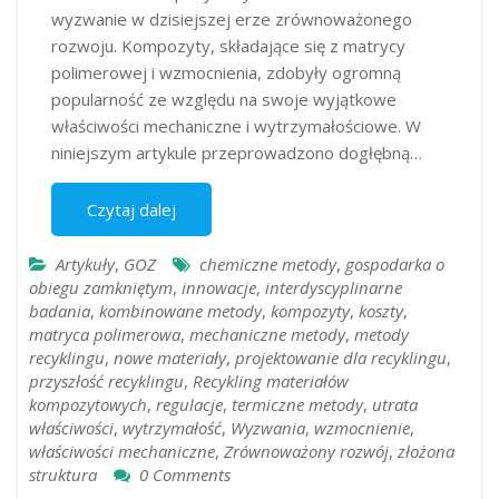
wyzwanie w dzisiejszej erze zrównoważonego
rozwoju. Kompozyty, składające się z matrycy
polimerowej i wzmocnienia, zdobyły ogromną
popularność ze względu na swoje wyjątkowe
właściwości mechaniczne i wytrzymałościowe. W
niniejszym artykule przeprowadzono dogłębną…
Czytaj dalej
Artykuły
,
GOZ
chemiczne metody
,
gospodarka o
obiegu zamkniętym
,
innowacje
,
interdyscyplinarne
badania
,
kombinowane metody
,
kompozyty
,
koszty
,
matryca polimerowa
,
mechaniczne metody
,
metody
recyklingu
,
nowe materiały
,
projektowanie dla recyklingu
,
przyszłość recyklingu
,
Recykling materiałów
kompozytowych
,
regulacje
,
termiczne metody
,
utrata
właściwości
,
wytrzymałość
,
Wyzwania
,
wzmocnienie
,
właściwości mechaniczne
,
Zrównoważony rozwój
,
złożona
struktura
0 Comments