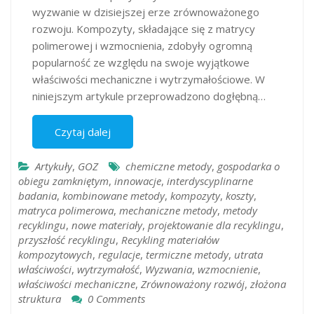
wyzwanie w dzisiejszej erze zrównoważonego
rozwoju. Kompozyty, składające się z matrycy
polimerowej i wzmocnienia, zdobyły ogromną
popularność ze względu na swoje wyjątkowe
właściwości mechaniczne i wytrzymałościowe. W
niniejszym artykule przeprowadzono dogłębną…
Czytaj dalej
Artykuły
,
GOZ
chemiczne metody
,
gospodarka o
obiegu zamkniętym
,
innowacje
,
interdyscyplinarne
badania
,
kombinowane metody
,
kompozyty
,
koszty
,
matryca polimerowa
,
mechaniczne metody
,
metody
recyklingu
,
nowe materiały
,
projektowanie dla recyklingu
,
przyszłość recyklingu
,
Recykling materiałów
kompozytowych
,
regulacje
,
termiczne metody
,
utrata
właściwości
,
wytrzymałość
,
Wyzwania
,
wzmocnienie
,
właściwości mechaniczne
,
Zrównoważony rozwój
,
złożona
struktura
0 Comments