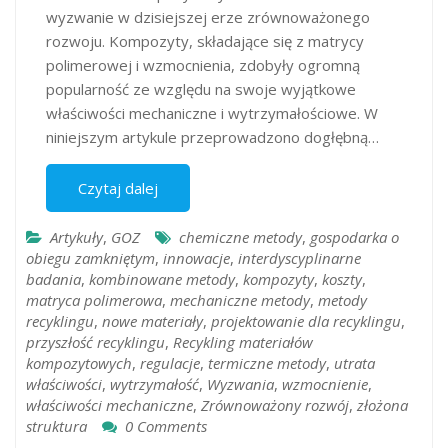
wyzwanie w dzisiejszej erze zrównoważonego
rozwoju. Kompozyty, składające się z matrycy
polimerowej i wzmocnienia, zdobyły ogromną
popularność ze względu na swoje wyjątkowe
właściwości mechaniczne i wytrzymałościowe. W
niniejszym artykule przeprowadzono dogłębną…
Czytaj dalej
Artykuły
,
GOZ
chemiczne metody
,
gospodarka o
obiegu zamkniętym
,
innowacje
,
interdyscyplinarne
badania
,
kombinowane metody
,
kompozyty
,
koszty
,
matryca polimerowa
,
mechaniczne metody
,
metody
recyklingu
,
nowe materiały
,
projektowanie dla recyklingu
,
przyszłość recyklingu
,
Recykling materiałów
kompozytowych
,
regulacje
,
termiczne metody
,
utrata
właściwości
,
wytrzymałość
,
Wyzwania
,
wzmocnienie
,
właściwości mechaniczne
,
Zrównoważony rozwój
,
złożona
struktura
0 Comments